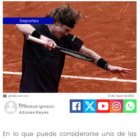
Deportes
@Esto.com.mx
31 de mayo de 2024
Por
Cristóbal Ignacio
Adones Reyes
En lo que puede considerarse una de las