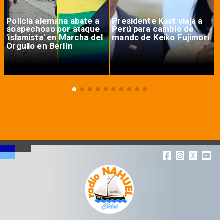
Policía alemana abate a
Presidente Kast viaja a
sospechoso por ataque
Perú para cambio de
'islamista' en Marcha del
mando de Keiko Fujimori
Orgullo en Berlín