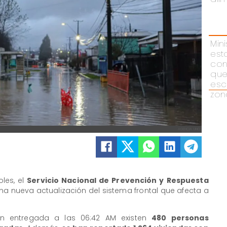
Mini
est
con
que
esc
zon
AGENCIA UNO
les, el
Servicio Nacional de Prevención y Respuesta
a nueva actualización del sistema frontal que afecta a
ón entregada a las 06:42 AM existen
480 personas