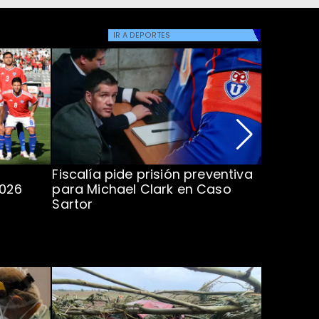
IR A
DEPORTES
Fiscalía pide prisión preventiva
Clark in
2026
para Michael Clark en Caso
la U en 
Sartor