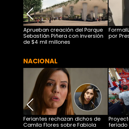
 para
Aprueban creación del Parque
Formali
 rodeo
Sebastián Piñera con inversión
por Pre
de $4 mil millones
NACIONAL
uinto
Feriantes rechazan dichos de
Proyec
Camila Flores sobre Fabiola
feriado