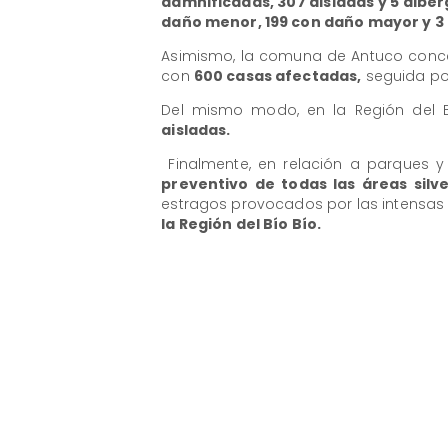
damnificadas, 307 aisladas y 5 albe
daño menor, 199 con daño mayor y 3 
Asimismo, la comuna de Antuco conc
con
600 casas afectadas,
seguida po
Del mismo modo, en la Región del 
aisladas.
​ Finalmente, en relación a parques 
preventivo de todas las áreas silv
estragos provocados por las intensas ll
la Región del Bío Bío.