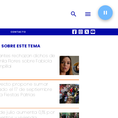
CONTACTO
QUIÉNES SOMOS
 SOBRE ESTE TEMA
iantes rechazan dichos de
ila Flores sobre Fabiola
pillai
yecto propone sumar
iado el 17 de septiembre
a Fiestas Patrias
 de julio aumenta 0,1% por
mentos y vivienda