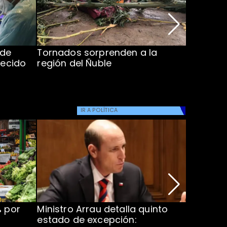
 de
Tornados sorprenden a la
Alcaldes
lecido
región del Ñuble
de Catás
Atacam
IR A
POLÍTICA
% por
Ministro Arrau detalla quinto
Feriante
estado de excepción:
Camila F