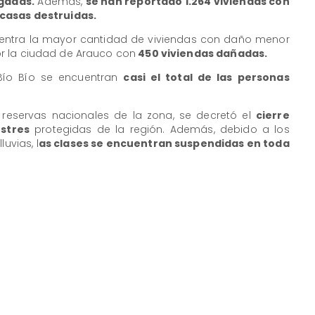
rgadas.
Además,
se han reportado 1.264 viviendas con
casas destruidas.
entra la mayor cantidad de viviendas con daño menor
r la ciudad de Arauco con
450 viviendas dañadas.
Bío Bío se encuentran
casi el total de las personas
y reservas nacionales de la zona, se decretó el
cierre
estres
protegidas de la región. Además, debido a los
uvias, l
as clases se encuentran suspendidas en toda