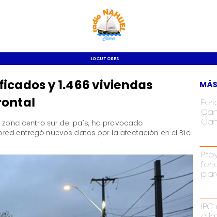
LOCUTORES
icados y 1.466 viviendas
MÁS
rontal
Fer
Cam
Cam
a zona centro sur del país, ha provocado
red entregó nuevos datos por la afectación en el Bío
Pro
fer
par
IPC
ali