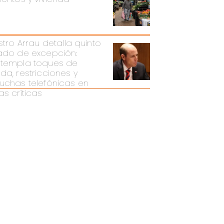
stro Arrau detalla quinto
ado de excepción:
templa toques de
da, restricciones y
uchas telefónicas en
as críticas