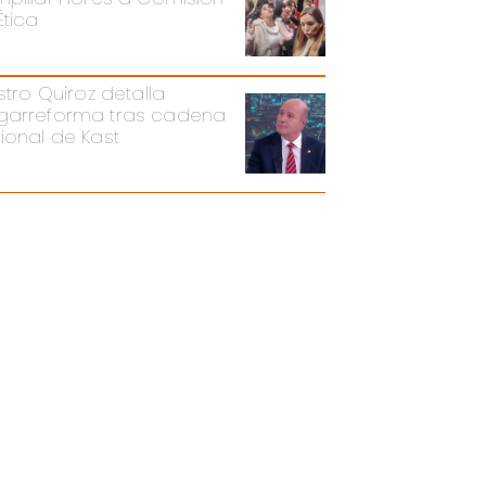
Ética
stro Quiroz detalla
arreforma tras cadena
ional de Kast