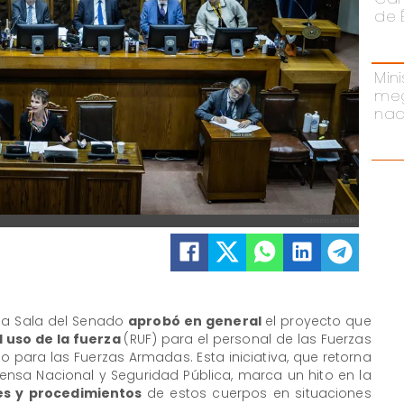
de 
Mini
meg
nac
Gobierno de Chile
 la Sala del Senado
aprobó en general
el proyecto que
 uso de la fuerza
(RUF) para el personal de las Fuerzas
 para las Fuerzas Armadas. Esta iniciativa, que retorna
ensa Nacional y Seguridad Pública, marca un hito en la
s y procedimientos
de estos cuerpos en situaciones