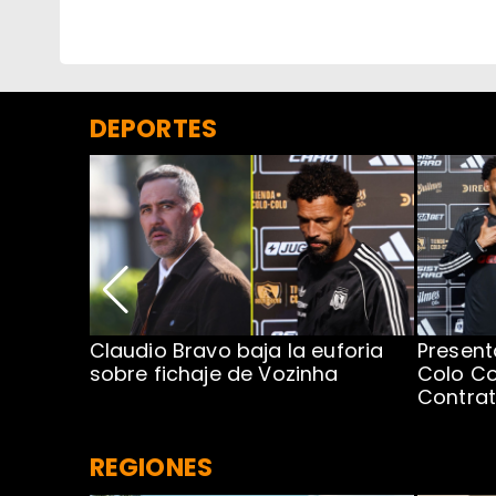
DEPORTES
egada de
Claudio Bravo baja la euforia
Present
sobre fichaje de Vozinha
Colo Co
Contra
REGIONES