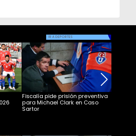
IR A
DEPORTES
Fiscalía pide prisión preventiva
Clark in
2026
para Michael Clark en Caso
la U en 
Sartor