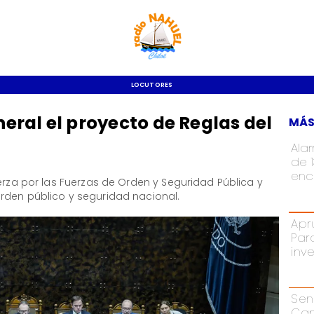
LOCUTORES
ral el proyecto de Reglas del
MÁS
Ala
de 
enc
uerza por las Fuerzas de Orden y Seguridad Pública y
rden público y seguridad nacional.
Apr
Par
inv
Sen
Cam