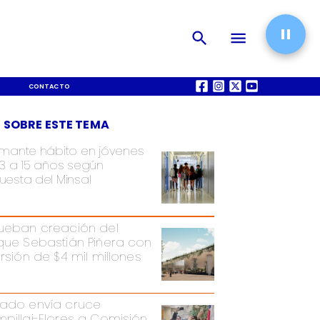
CONTACTO
QUIÉNES SOMOS
 SOBRE ESTE TEMA
rmante hábito en jóvenes
13 a 15 años según
uesta del Minsal
ueban creación del
que Sebastián Piñera con
ersión de $4 mil millones
ado envía cruce
pillai-Flores a Comisión