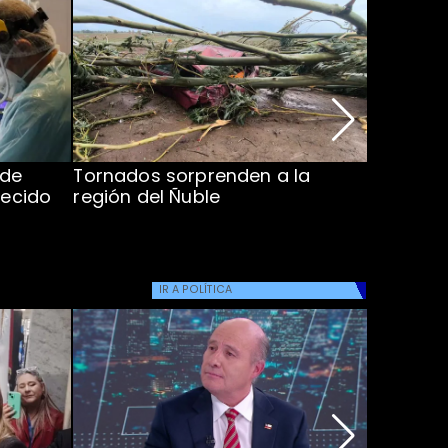
 de
Tornados sorprenden a la
Alcaldes
lecido
región del Ñuble
de Catás
Atacam
IR A
POLÍTICA