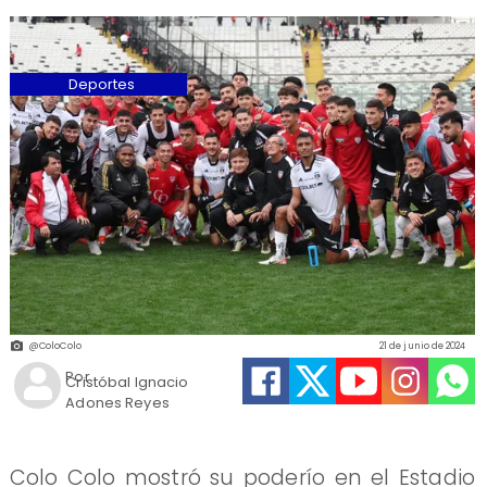
Deportes
@ColoColo
21 de junio de 2024
Por
Cristóbal Ignacio
Adones Reyes
Colo Colo mostró su poderío en el Estadio