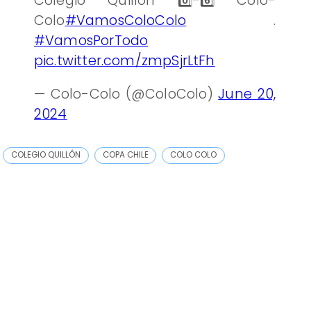
Colegio Quillón 0️⃣-6️⃣ Colo-
Colo
#VamosColoColo
.
#VamosPorTodo
pic.twitter.com/zmpSjrLtFh
— Colo-Colo (@ColoColo)
June 20,
2024
COLEGIO QUILLÓN
COPA CHILE
COLO COLO