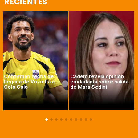
RECIENTES
Confirman fecha de
Cadem revela opinión
llegada de Vozinha a
ciudadanía sobre salida
Colo Colo
de Mara Sedini