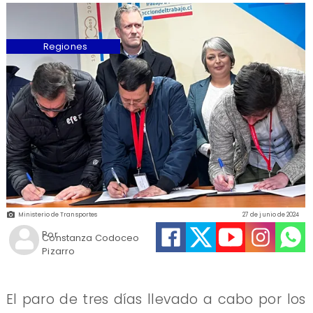
Regiones
Ministerio de Transportes
27 de junio de 2024
Por
Constanza Codoceo
Pizarro
El paro de tres días llevado a cabo por los