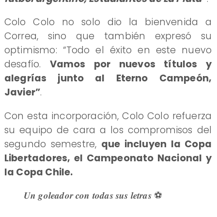
Colo Colo no solo dio la bienvenida a
Correa, sino que también expresó su
optimismo: “Todo el éxito en este nuevo
desafío.
Vamos por nuevos títulos y
alegrías junto al Eterno Campeón,
Javier”
.
Con esta incorporación, Colo Colo refuerza
su equipo de cara a los compromisos del
segundo semestre,
que incluyen la Copa
Libertadores, el Campeonato Nacional y
la Copa Chile.
𝑼𝒏 𝒈𝒐𝒍𝒆𝒂𝒅𝒐𝒓 𝒄𝒐𝒏 𝒕𝒐𝒅𝒂𝒔 𝒔𝒖𝒔 𝒍𝒆𝒕𝒓𝒂𝒔 ⚽️