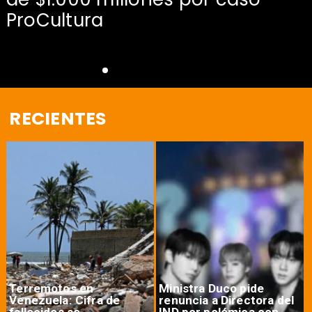
s
ProCultura
RECIENTES
Terremotos en
Ministra Duco pide
Venezuela: Cifra de
renuncia a Directora del
fallecidos se
IND por polémica con