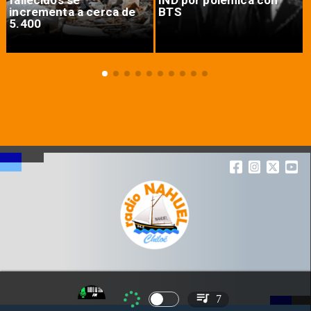
incrementa a cerca de
BTS
5.400
7