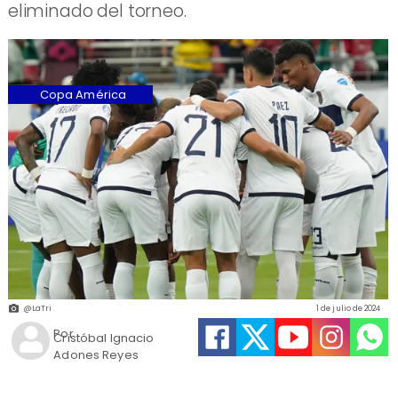
eliminado del torneo.
Copa América
@LaTri
1 de julio de 2024
Por
Cristóbal Ignacio
Adones Reyes