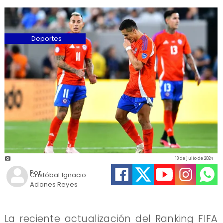
Deportes
18 de julio de 2024
Por
Cristóbal Ignacio
Adones Reyes
La reciente actualización del Ranking FIFA