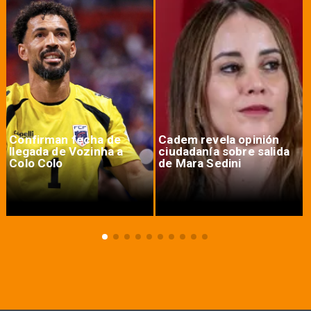
Confirman fecha de
Cadem revela opinión
llegada de Vozinha a
ciudadanía sobre salida
Colo Colo
de Mara Sedini