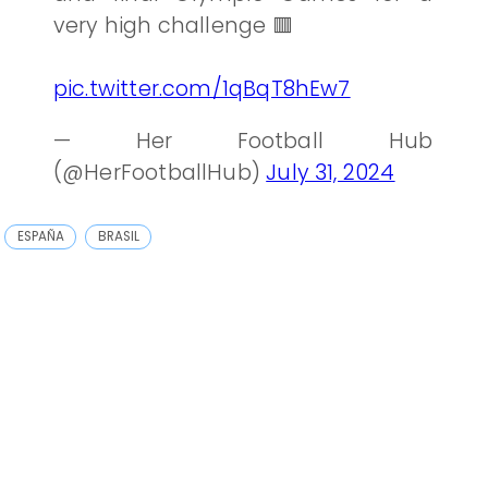
very high challenge 🟥
pic.twitter.com/1qBqT8hEw7
— Her Football Hub
(@HerFootballHub)
July 31, 2024
ESPAÑA
BRASIL