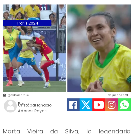
París 2024
@eldesmarque
31 de julio de 2024
Por
Cristóbal Ignacio
Adones Reyes
Marta Vieira da Silva, la legendaria