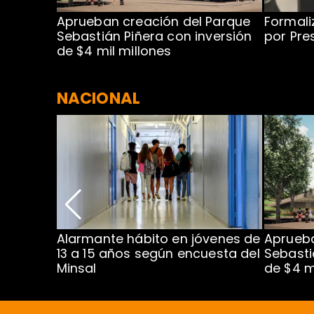
 para
Aprueban creación del Parque
Formali
 rodeo
Sebastián Piñera con inversión
por Pre
de $4 mil millones
NACIONAL
Alarmante hábito en jóvenes de
Aprueba
dena
13 a 15 años según encuesta del
Sebasti
Minsal
de $4 m