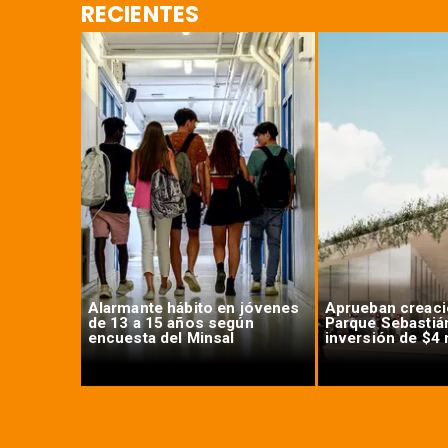
RECIENTES
n Chile:
Alarmante hábito en jóvenes
Aprueban creaci
 máximos
de 13 a 15 años según
Parque Sebastiá
encuesta del Minsal
inversión de $4 