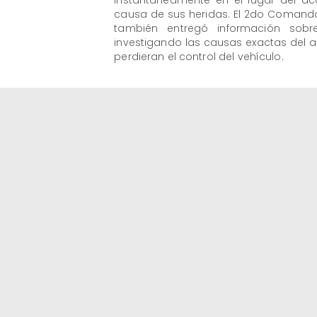
instantáneamente en el lugar del a
causa de sus heridas. El 2do Comanda
también entregó información sobr
investigando las causas exactas del 
perdieran el control del vehículo.