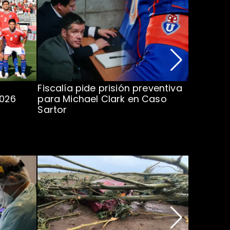
Fiscalía pide prisión preventiva
Clark in
2026
para Michael Clark en Caso
la U en 
Sartor