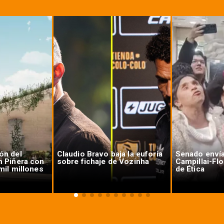
ón del
Claudio Bravo baja la euforia
Senado enví
n Piñera con
sobre fichaje de Vozinha
Campillai-Fl
mil millones
de Ética