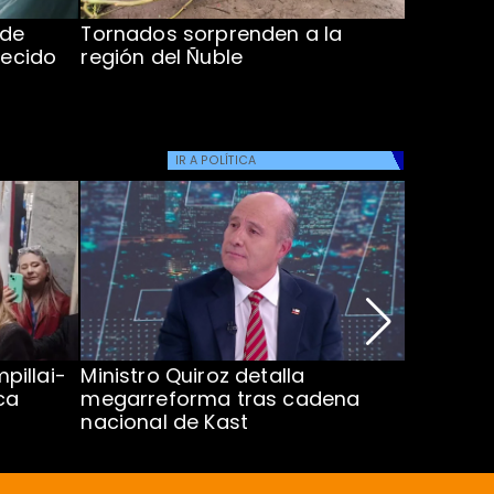
 de
Tornados sorprenden a la
Alcaldes
lecido
región del Ñuble
de Catás
Atacam
IR A
POLÍTICA
pillai-
Ministro Quiroz detalla
Alarmant
ca
megarreforma tras cadena
13 a 15 
nacional de Kast
Minsal