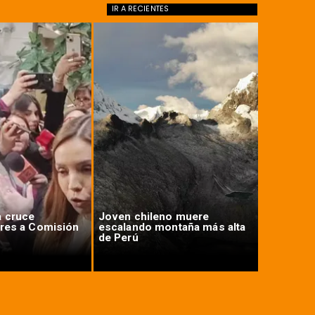
IR A
RECIENTES
a cruce
Joven chileno muere
Ministro 
ores a Comisión
escalando montaña más alta
megarref
de Perú
nacional 