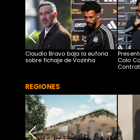
egada de
Claudio Bravo baja la euforia
Present
sobre fichaje de Vozinha
Colo Co
Contra
REGIONES