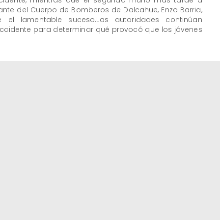
ccidente, mientras que el segundo murió más tarde a
nte del Cuerpo de Bomberos de Dalcahue, Enzo Barria,
e el lamentable suceso.Las autoridades continúan
accidente para determinar qué provocó que los jóvenes