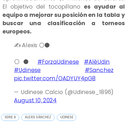
El objetivo del tocopillano
es ayudar al
equipo a mejorar su posición en la tabla y
buscar una clasificación a torneos
europeos.
✍️ Alexis ⚪️⚫️
⚪️⚫️
#ForzaUdinese
#AlèUdin
#Udinese
#Sanchez
pic.twitter.com/OADYUY4pG8
— Udinese Calcio (@Udinese_1896)
August 10, 2024
SERIE A
ALEXIS SÁNCHEZ
UDINESE