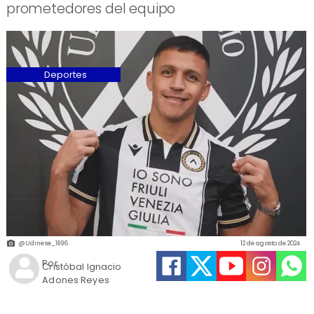
prometedores del equipo
Deportes
@Udinese_1896
12 de agosto de 2024
Por
Cristóbal Ignacio
Adones Reyes