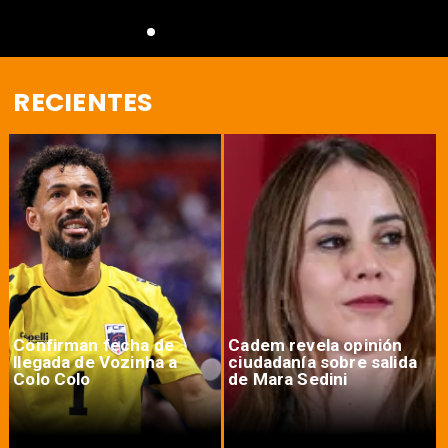
RECIENTES
Confirman fecha de
Cadem revela opinión
llegada de Vozinha a
ciudadanía sobre salida
Colo Colo
de Mara Sedini