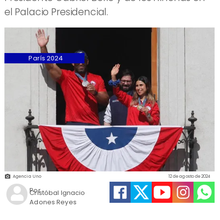
el Palacio Presidencial.
París 2024
Agencia Uno
12 de agosto de 2024
Por
Cristóbal Ignacio
Adones Reyes