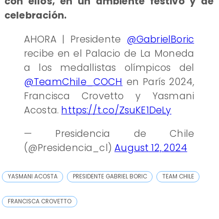
con ellos, en un ambiente festivo y de
celebración.
AHORA | Presidente
@GabrielBoric
recibe en el Palacio de La Moneda
a los medallistas olímpicos del
@TeamChile_COCH
en París 2024,
Francisca Crovetto y Yasmani
Acosta.
https://t.co/ZsuKE1DeLy
— Presidencia de Chile
(@Presidencia_cl)
August 12, 2024
YASMANI ACOSTA
PRESIDENTE GABRIEL BORIC
TEAM CHILE
FRANCISCA CROVETTO