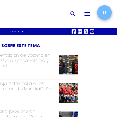
CONTACTO
QUIÉNES SOMOS
 SOBRE ESTE TEMA
sentación de Vozinha en
 Colo: Fecha, Estadio y
trato
Roja enfrentará a los
itriones del Mundial 2026
alía pide prisión
ventiva para Michael