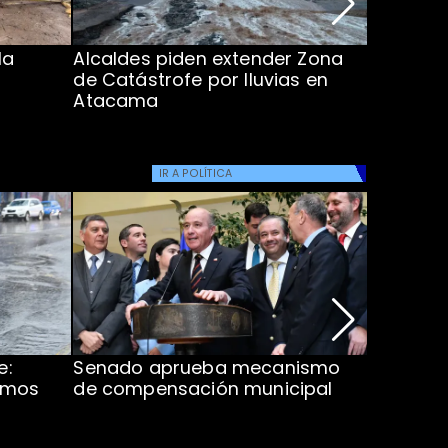
la
Alcaldes piden extender Zona
Inundaci
de Catástrofe por lluvias en
entre Co
Atacama
IR A
POLÍTICA
e:
Senado aprueba mecanismo
Corte S
imos
de compensación municipal
de $1.00
ProCultu