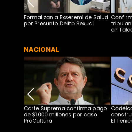
no por
Formalizan a Exseremi de Salud
Confir
ío Rahue
por Presunto Delito Sexual
tripulan
en Tal
NACIONAL
nismo
Corte Suprema confirma pago
Codelc
cipal
de $1.000 millones por caso
constru
ProCultura
El Teni