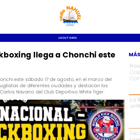
LOCUTORES
ckboxing llega a Chonchi este
MÁS
Pre
Colo
Con
honchi este sábado 17 de agosto, en el marco del
ugilistas de diferentes ciudades y destacan los
rlos Navarro del Club Deportivo White Tiger.
La 
anf
Fisc
pre