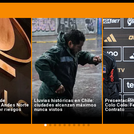
de
Lluvias históricas en Chile:
Presentación
 Andes Norte
ciudades alcanzan máximos
Colo Colo: F
or riesgos
nunca vistos
Contrato