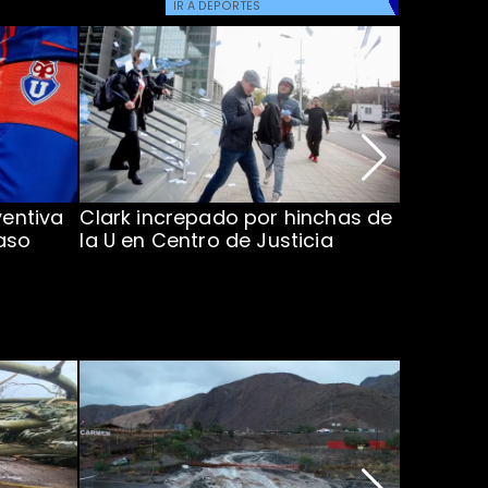
IR A
DEPORTES
ventiva
Clark increpado por hinchas de
Vozinha 
aso
la U en Centro de Justicia
Colo Co