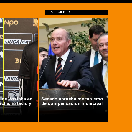
IR A
RECIENTES
 de Vozinha en
Senado aprueba mecanismo
Proyecto
echa, Estadio y
de compensación municipal
beneficio
primera v
6.000 UF 