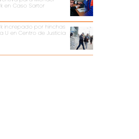
rk en Caso Sartor
rk increpado por hinchas
la U en Centro de Justicia