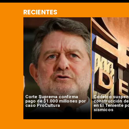
RECIENTES
ortación
Corte Suprema confirma
Codelco suspen
 sanciona
pago de $1.000 millones por
construcción de
caso ProCultura
en El Teniente p
sísmicos