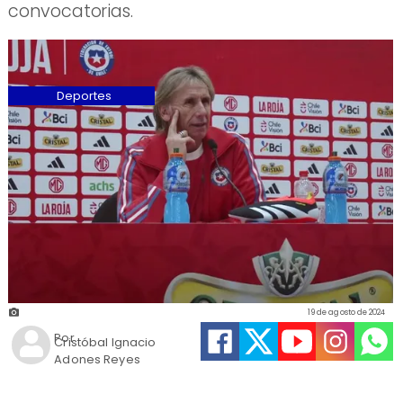
convocatorias.
Deportes
19 de agosto de 2024
Por
Cristóbal Ignacio
Adones Reyes