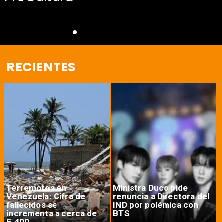
RECIENTES
Terremotos en
Ministra Duco pide
Venezuela: Cifra de
renuncia a Directora del
fallecidos se
IND por polémica con
incrementa a cerca de
BTS
5.400