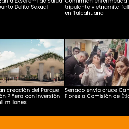
zan a Exseremi de Salud
Confirman enfermedad
sunto Delito Sexual
tripulante vietnamita fal
en Talcahuano
n creación del Parque
Senado envía cruce Cam
án Piñera con inversión
Flores a Comisión de Éti
il millones