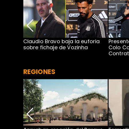
egada de
Claudio Bravo baja la euforia
Present
sobre fichaje de Vozinha
Colo Co
Contra
REGIONES