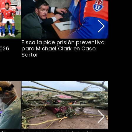
Fiscalía pide prisión preventiva
Clark in
2026
para Michael Clark en Caso
la U en 
Sartor