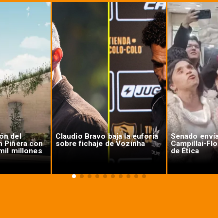
ón del
Claudio Bravo baja la euforia
Senado enví
n Piñera con
sobre fichaje de Vozinha
Campillai-Fl
mil millones
de Ética