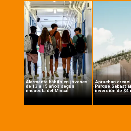
n Chile:
Alarmante hábito en jóvenes
Aprueban creaci
 máximos
de 13 a 15 años según
Parque Sebastiá
encuesta del Minsal
inversión de $4 