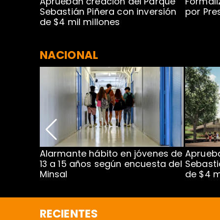
 para
Aprueban creación del Parque
Formali
 rodeo
Sebastián Piñera con inversión
por Pre
de $4 mil millones
NACIONAL
Alarmante hábito en jóvenes de
Aprueba
dena
13 a 15 años según encuesta del
Sebasti
Minsal
de $4 m
RECIENTES