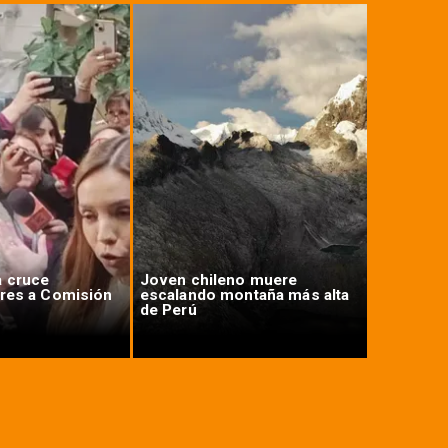
a cruce
Joven chileno muere
Ministro 
ores a Comisión
escalando montaña más alta
megarref
de Perú
nacional 