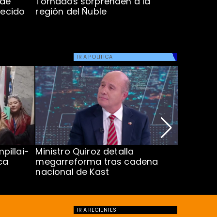
 de
Tornados sorprenden a la
Alcaldes
lecido
región del Ñuble
de Catás
Atacam
IR A
POLÍTICA
pillai-
Ministro Quiroz detalla
Alarmant
ca
megarreforma tras cadena
13 a 15 
nacional de Kast
Minsal
IR A
RECIENTES