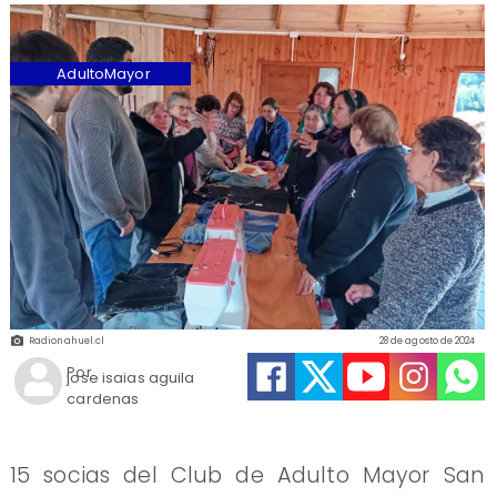
AdultoMayor
Radionahuel.cl
28 de agosto de 2024
Por
jose isaias aguila
cardenas
15 socias del Club de Adulto Mayor San