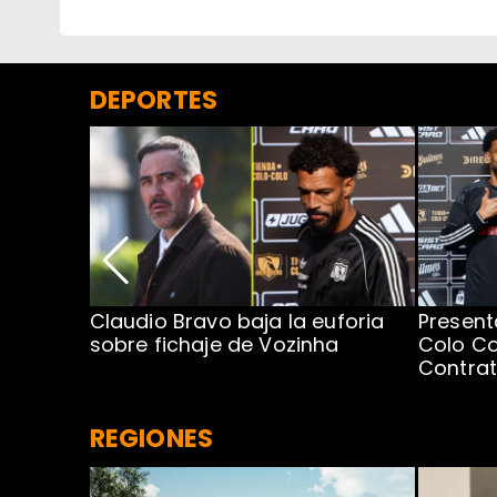
DEPORTES
egada de
Claudio Bravo baja la euforia
Present
sobre fichaje de Vozinha
Colo Co
Contra
REGIONES