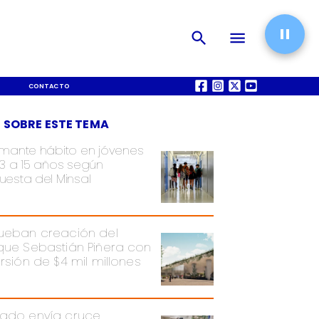
CONTACTO
QUIÉNES SOMOS
 SOBRE ESTE TEMA
rmante hábito en jóvenes
13 a 15 años según
uesta del Minsal
ueban creación del
que Sebastián Piñera con
ersión de $4 mil millones
ado envía cruce