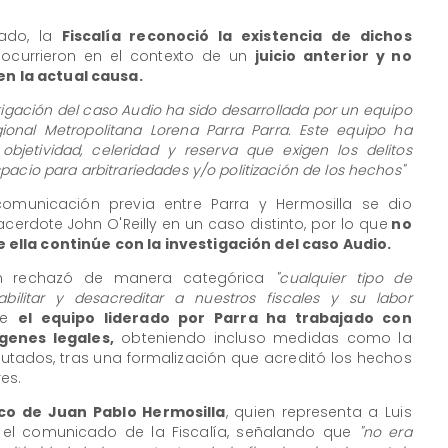
cado, la
Fiscalía reconoció la existencia de dichos
ocurrieron en el contexto de un
juicio anterior y no
en la actual causa.
stigación del caso Audio ha sido desarrollada por un equipo
egional Metropolitana Lorena Parra Parra. Este equipo ha
objetividad, celeridad y reserva que exigen los delitos
acio para arbitrariedades y/o politización de los hechos"
comunicación previa entre Parra y Hermosilla se dio
cerdote John O'Reilly en un caso distinto, por lo que
no
ella continúe con la investigación del caso Audio.
én rechazó de manera categórica
"cualquier tipo de
ilitar y desacreditar a nuestros fiscales y su labor
ue
el equipo liderado por Parra ha trabajado con
genes legales,
obteniendo incluso medidas como la
putados, tras una formalización que acreditó los hechos
es.
ico de Juan Pablo Hermosilla
, quien representa a Luis
e el comunicado de la Fiscalía, señalando que
"no era