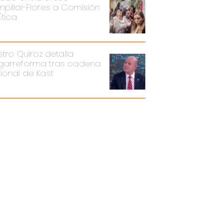
pillai-Flores a Comisión
Ética
stro Quiroz detalla
arreforma tras cadena
ional de Kast