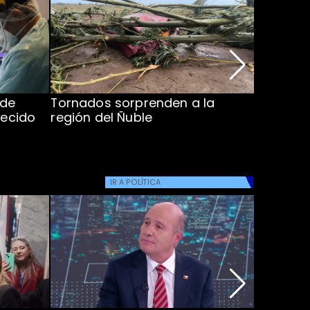
 de
Tornados sorprenden a la
Alcaldes
lecido
región del Ñuble
de Catás
Atacam
IR A
POLÍTICA