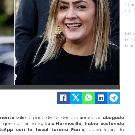
Cam
de 
Mini
meg
nac
Oriente
salió al paso de las declaraciones del
abogado
ó que su hermano,
Luis Hermosilla, había sostenido
sApp con la fiscal Lorena Parra,
quien lidera la