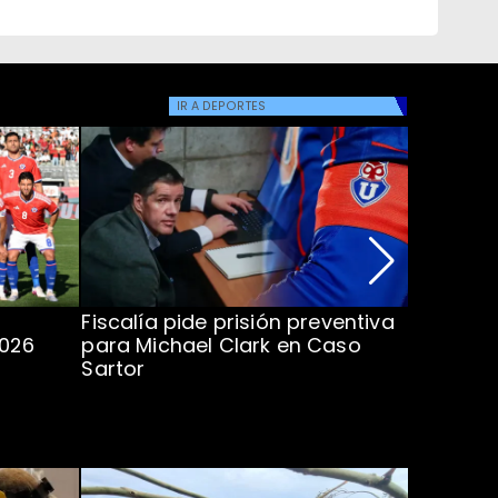
IR A
DEPORTES
Fiscalía pide prisión preventiva
Clark in
2026
para Michael Clark en Caso
la U en 
Sartor