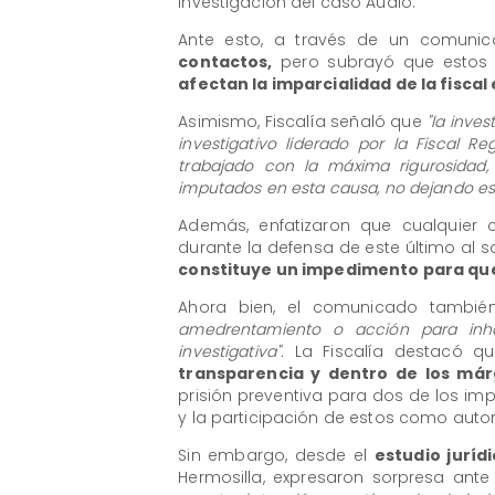
investigación del caso Audio.
Ante esto, a través de un comuni
contactos,
pero subrayó que estos 
afectan la imparcialidad de la fiscal 
Asimismo, Fiscalía señaló que
"la inve
investigativo liderado por la Fiscal R
trabajado con la máxima rigurosidad, 
imputados en esta causa, no dejando esp
Además, enfatizaron que cualquier 
durante la defensa de este último al sa
constituye un impedimento para que 
Ahora bien, el comunicado tambi
amedrentamiento o acción para inhab
investigativa".
La Fiscalía destacó q
transparencia y dentro de los már
prisión preventiva para dos de los im
y la participación de estos como autor
Sin embargo, desde el
estudio juríd
Hermosilla, expresaron sorpresa ant