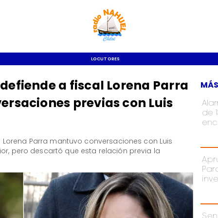
LOCUTORES
defiende a fiscal Lorena Parra
MÁS
versaciones previas con Luis
Ala
de 
enc
scal Lorena Parra mantuvo conversaciones con Luis
or, pero descartó que esta relación previa la
Apr
Par
inv
Sen