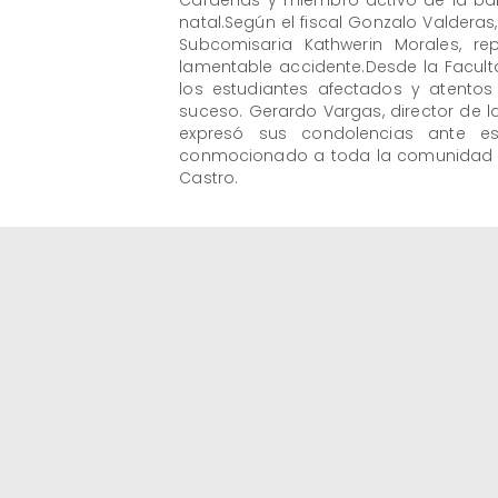
Cárdenas y miembro activo de la ba
natal.Según el fiscal Gonzalo Valderas,
Subcomisaria Kathwerin Morales, rep
lamentable accidente.Desde la Facu
los estudiantes afectados y atentos
suceso. Gerardo Vargas, director de 
expresó sus condolencias ante es
conmocionado a toda la comunidad uni
Castro.