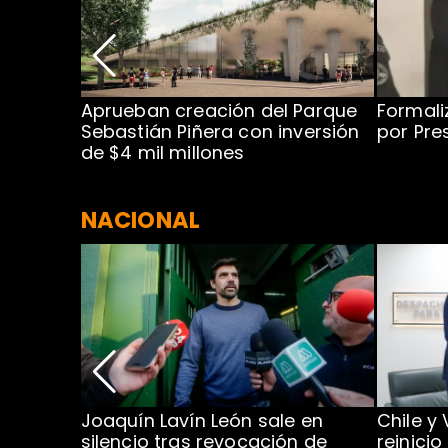
 para
Aprueban creación del Parque
Formali
 rodeo
Sebastián Piñera con inversión
por Pre
de $4 mil millones
NACIONAL
ar
Joaquín Lavín León sale en
Chile y
mbre
silencio tras revocación de
reinicio