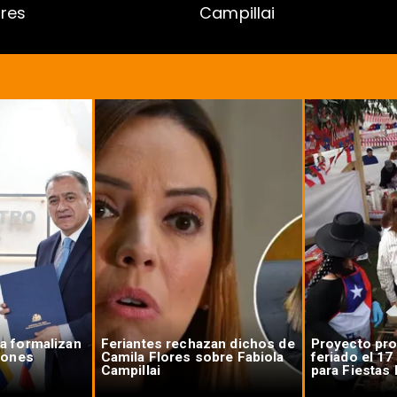
res
Campillai
a formalizan
Feriantes rechazan dichos de
Proyecto pr
ciones
Camila Flores sobre Fabiola
feriado el 1
Campillai
para Fiestas 