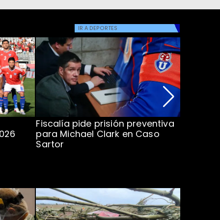
IR A
DEPORTES
Fiscalía pide prisión preventiva
Clark in
2026
para Michael Clark en Caso
la U en 
Sartor