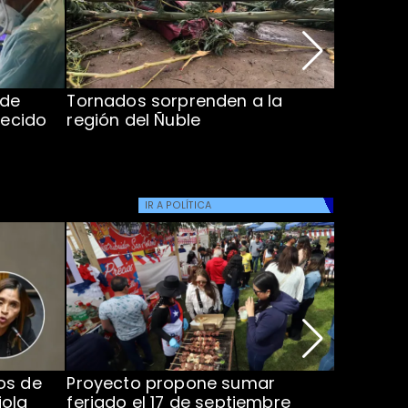
 de
Tornados sorprenden a la
Alcaldes
lecido
región del Ñuble
de Catás
Atacam
IR A
POLÍTICA
os de
Proyecto propone sumar
Joaquín 
iola
feriado el 17 de septiembre
silencio