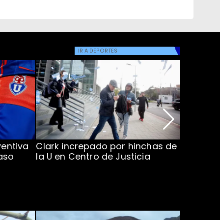
IR A
DEPORTES
ventiva
Clark increpado por hinchas de
Vozinha 
aso
la U en Centro de Justicia
Colo Co