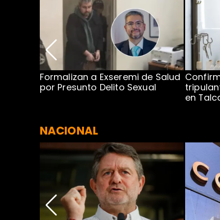
no por
Formalizan a Exseremi de Salud
Confir
ío Rahue
por Presunto Delito Sexual
tripulan
en Tal
NACIONAL