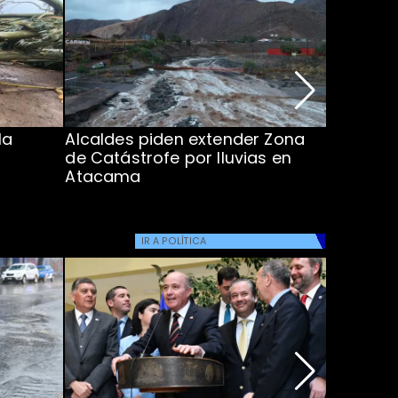
la
Alcaldes piden extender Zona
Inundaci
de Catástrofe por lluvias en
entre Co
Atacama
IR A
POLÍTICA