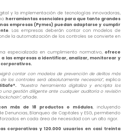
igital y la implementación de tecnologías innovadoras,
omo
herramientas esenciales para que tanto grandes
as empresas (Pymes) puedan adaptarse y cumplir
ente
. Las empresas deberán contar con modelos de
onde la automatización de los controles se convierte en
rma especializada en cumplimiento normativo,
ofrece
a las empresas a identificar, analizar, monitorear y
y corporativos.
xigirá contar con modelos de prevención de delitos más
 de los controles será absolutamente necesaria”
, explica
iSafe®.
“Nuestra herramienta digitaliza y encripta los
una gestión diligente ante cualquier auditoría o revisión
blockchain”
, añade.
 con más de 18 productos o módulos
, incluyendo
de Denuncias, Blanqueo de Capitales y ESG, permitiendo
reforzados en cada área de necesidad con un alto rigor.
s corporativas y 120.000 usuarios en casi treinta