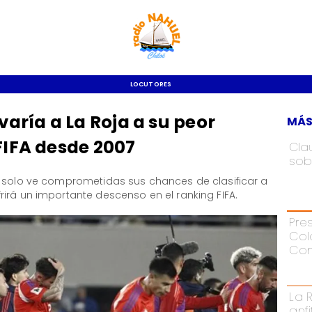
LOCUTORES
varía a La Roja a su peor
MÁS
FIFA desde 2007
Cla
sob
o solo ve comprometidas sus chances de clasificar a
irá un importante descenso en el ranking FIFA.
Pre
Col
Con
La 
anf