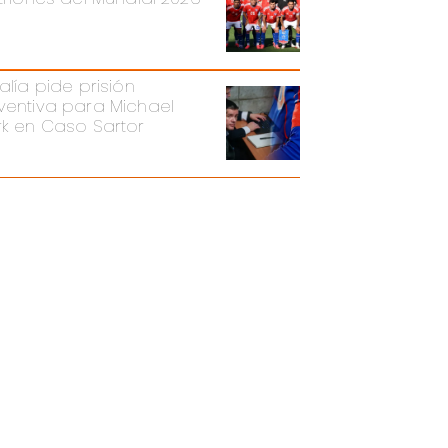
alía pide prisión
ventiva para Michael
rk en Caso Sartor