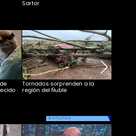
Sartor
 de
Tornados sorprenden a la
Alcaldes
lecido
región del Ñuble
de Catás
Atacam
IR A
POLÍTICA