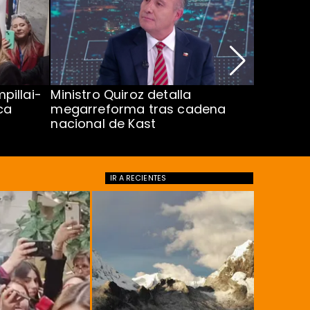
pillai-
Ministro Quiroz detalla
Alarmant
ca
megarreforma tras cadena
13 a 15 
nacional de Kast
Minsal
IR A
RECIENTES