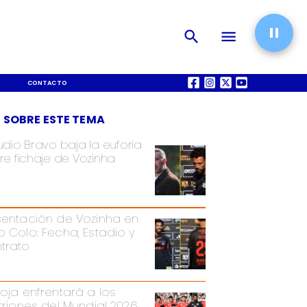
CONTACTO
QUIÉNES SOMOS
 SOBRE ESTE TEMA
udio Bravo baja la euforia
re fichaje de Vozinha
sentación de Vozinha en
o Colo: Fecha, Estadio y
trato
Roja enfrentará a los
itriones del Mundial 2026