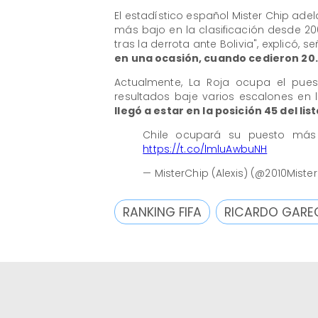
El estadístico español Mister Chip ade
más bajo en la clasificación desde 200
tras la derrota ante Bolivia", explicó, 
en una ocasión, cuando cedieron 20.
Actualmente, La Roja ocupa el pues
resultados baje varios escalones en 
llegó a estar en la posición 45 del li
Chile ocupará su puesto más 
https://t.co/lmluAwbuNH
— MisterChip (Alexis) (@2010Miste
RANKING FIFA
RICARDO GARE