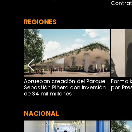
Contra
REGIONES
 para
Aprueban creación del Parque
Formali
 rodeo
Sebastián Piñera con inversión
por Pre
de $4 mil millones
NACIONAL