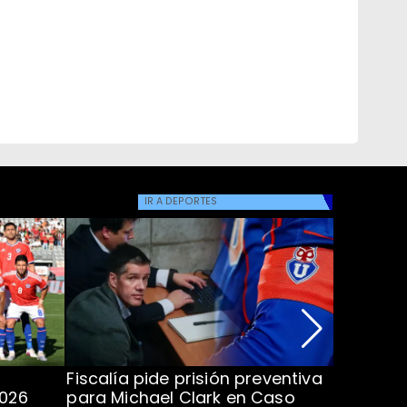
IR A
DEPORTES
Fiscalía pide prisión preventiva
Clark in
2026
para Michael Clark en Caso
la U en 