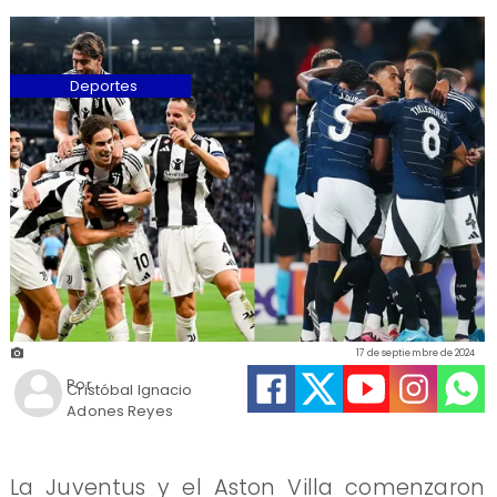
Deportes
17 de septiembre de 2024
Por
Cristóbal Ignacio
Adones Reyes
La Juventus y el Aston Villa comenzaron