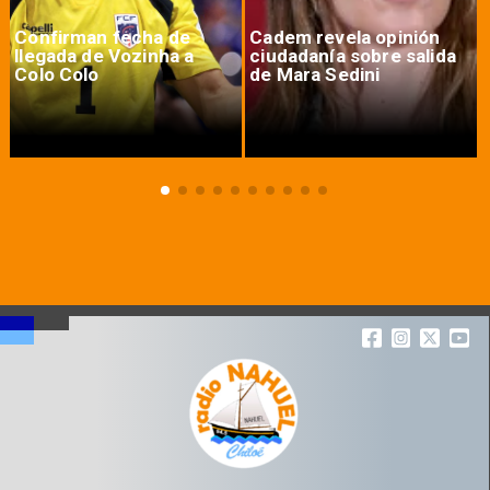
Confirman fecha de
Cadem revela opinión
llegada de Vozinha a
ciudadanía sobre salida
Colo Colo
de Mara Sedini