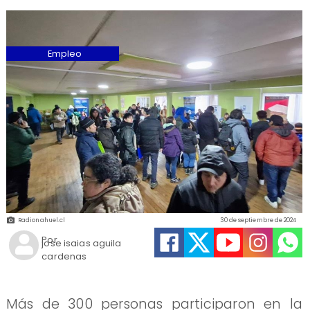
Empleo
Radionahuel.cl
30 de septiembre de 2024
Por
jose isaias aguila
cardenas
Más de 300 personas participaron en la