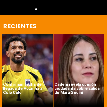
RECIENTES
Confirman fecha de
Cadem revela opinión
llegada de Vozinha a
ciudadanía sobre salida
Colo Colo
de Mara Sedini