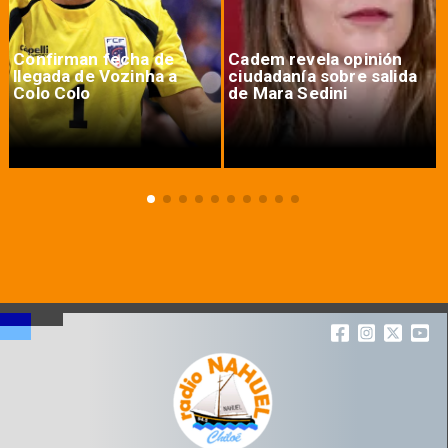
Confirman fecha de
Cadem revela opinión
llegada de Vozinha a
ciudadanía sobre salida
Colo Colo
de Mara Sedini