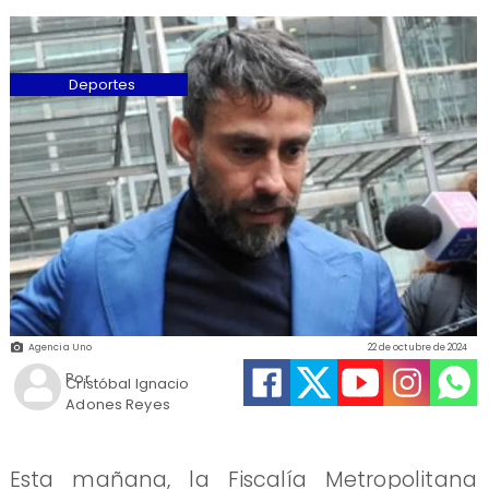
Deportes
Agencia Uno
22 de octubre de 2024
Por
Cristóbal Ignacio
Adones Reyes
Esta mañana, la Fiscalía Metropolitana