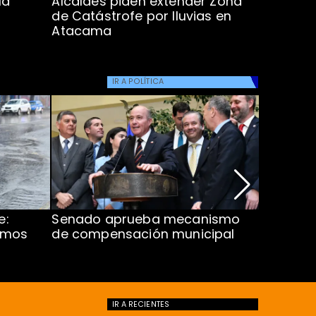
la
Alcaldes piden extender Zona
Inundaci
de Catástrofe por lluvias en
entre Co
Atacama
IR A
POLÍTICA
e:
Senado aprueba mecanismo
Corte S
imos
de compensación municipal
de $1.00
ProCultu
IR A
RECIENTES