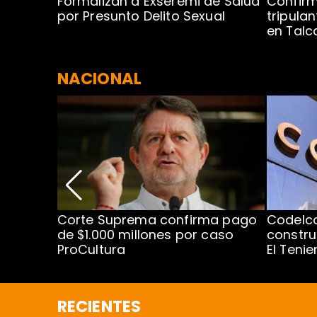
no por
Formalizan a Exseremi de Salud
Confir
ío Rahue
por Presunto Delito Sexual
tripulan
en Tal
NACIONAL
nismo
Corte Suprema confirma pago
Codelc
cipal
de $1.000 millones por caso
constru
ProCultura
El Teni
RECIENTES