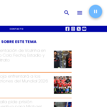
CONTACTO
QUIÉNES SOMOS
 SOBRE ESTE TEMA
sentación de Vozinha en
 Colo: Fecha, Estadio y
trato
Roja enfrentará a los
itriones del Mundial 2026
alía pide prisión
ventiva para Michael