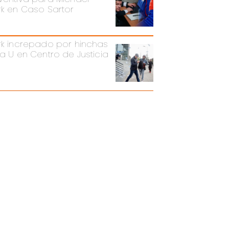
rk en Caso Sartor
rk increpado por hinchas
la U en Centro de Justicia