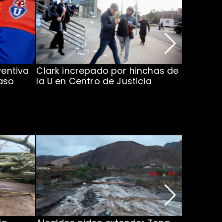
ventiva
Clark increpado por hinchas de
Vozinha 
aso
la U en Centro de Justicia
Colo Co