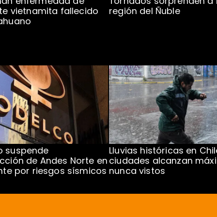
man enfermedad de
Tornados sorprenden a 
te vietnamita fallecido
región del Ñuble
cahuano
o suspende
Lluvias históricas en Chil
cción de Andes Norte en
ciudades alcanzan máx
ente por riesgos sísmicos
nunca vistos