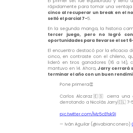
El primer set fue equilibrado y llen
rápidamente para tomar una ventaja 
cinco al recuperar un break en el n
selló el parcial 7-
5.
En la segunda manga, la historia cam
tercer juego, pero no logró con
oportunidades para llevarse el set 6-
El encuentro destacó por la eficacia 
cinco, en contraste con el chileno, 
lideró en tiros ganadores (16 a 14),
mantuvo en 14. Ahora,
Jarry cerrará 
terminar el año con un buen rendimi
Pone primera👏
Carlos Alcaraz🇪🇸 cierra una 
derrotando a Nicolás Jarry🇨🇱 7-5
pic.twitter.com/Mz5cEfsk9I
— Iván Aguilar (@ivabianconero)