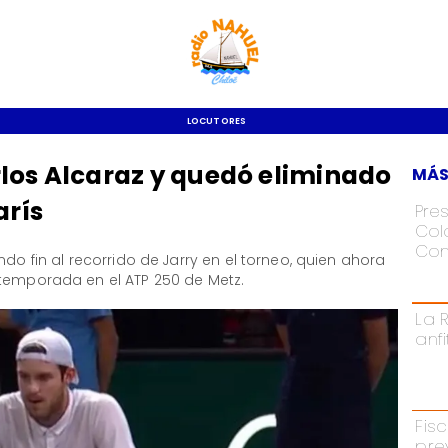
LOCUTORES
los Alcaraz y quedó eliminado
MÁS
arís
Pre
Colo
Con
ndo fin al recorrido de Jarry en el torneo, quien ahora
 temporada en el ATP 250 de Metz.
La 
anf
Fisc
pre