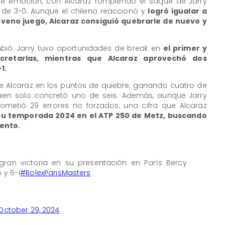
o de emoción, con Alcaraz rompiendo el saque de Jarry
de 3-0. Aunque el chileno reaccionó y
logró igualar a
oveno juego, Alcaraz consiguió quebrarle de nuevo y
bió: Jarry tuvo oportunidades de break en
el primer y
cretarlas, mientras que Alcaraz aprovechó dos
1.
de Alcaraz en los puntos de quiebre, ganando cuatro de
quien solo concretó uno de seis. Además, aunque Jarry
 cometió 29 errores no forzados, una cifra que Alcaraz
su temporada 2024 en el ATP 250 de Metz, buscando
ento.
gran victoria en su presentación en París Bercy
 y 6-1
#RolexParisMasters
October 29, 2024