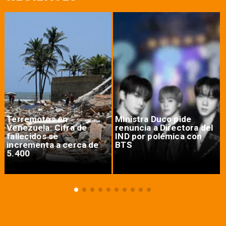
Terremotos en
Ministra Duco pide
Venezuela: Cifra de
renuncia a Directora del
fallecidos se
IND por polémica con
incrementa a cerca de
BTS
5.400