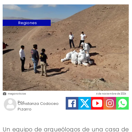
Regiones
meganoticias
4 de noviembre de 2024
Por
Constanza Codoceo
Pizarro
Un equipo de arqueólogos de una casa de