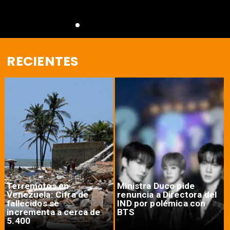
RECIENTES
Terremotos en
Ministra Duco pide
Venezuela: Cifra de
renuncia a Directora del
fallecidos se
IND por polémica con
incrementa a cerca de
BTS
5.400