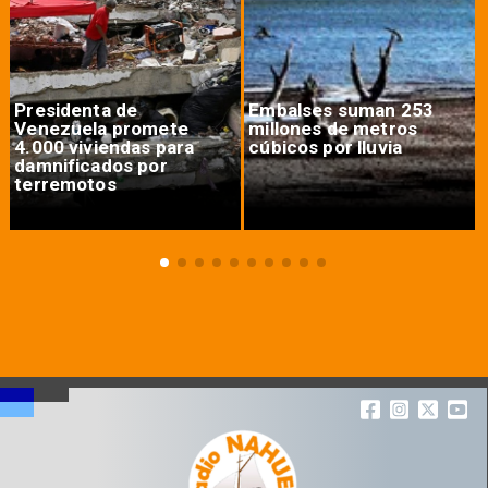
Presidenta de
Embalses suman 253
Venezuela promete
millones de metros
4.000 viviendas para
cúbicos por lluvia
damnificados por
terremotos