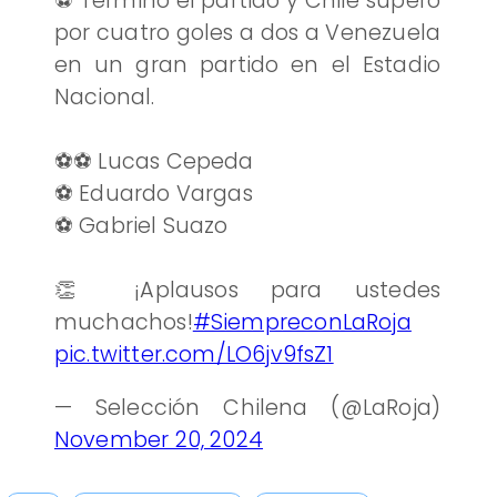
⚽️ Terminó el partido y Chile superó
por cuatro goles a dos a Venezuela
en un gran partido en el Estadio
Nacional.
⚽️⚽️ Lucas Cepeda
⚽️ Eduardo Vargas
⚽️ Gabriel Suazo
👏 ¡Aplausos para ustedes
muchachos!
#SiempreconLaRoja
pic.twitter.com/LO6jv9fsZ1
— Selección Chilena (@LaRoja)
November 20, 2024