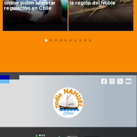
online piden acelerar
la región del Ñuble
regulación en Chile