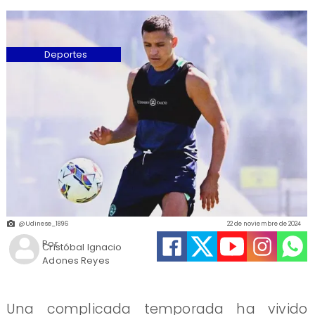
Deportes
@Udinese_1896
22 de noviembre de 2024
Por
Cristóbal Ignacio
Adones Reyes
Una complicada temporada ha vivido