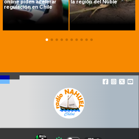
online piden acelerar
la región del Ñuble
regulación en Chile