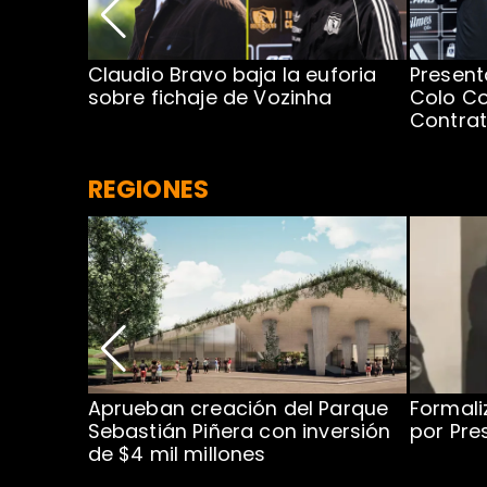
egada de
Claudio Bravo baja la euforia
Present
sobre fichaje de Vozinha
Colo Co
Contra
REGIONES
 para
Aprueban creación del Parque
Formali
 rodeo
Sebastián Piñera con inversión
por Pre
de $4 mil millones