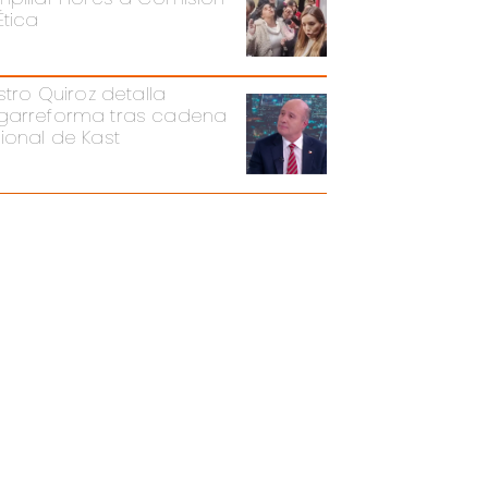
Ética
stro Quiroz detalla
arreforma tras cadena
ional de Kast