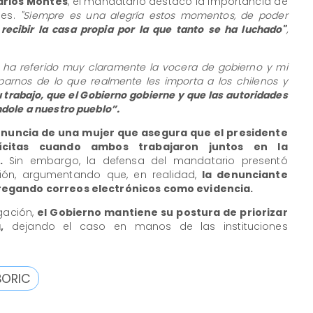
arlos Montes
, el mandatario destacó la importancia de
les.
"Siempre es una alegría estos momentos, de poder
recibir la casa propia por la que tanto se ha luchado"
,
 ha referido muy claramente la vocera de gobierno y mi
arnos de lo que realmente les importa a los chilenos y
u trabajo, que el Gobierno gobierne y que las autoridades
dole a nuestro pueblo”.
 denuncia de una mujer que asegura que el presidente
lícitas cuando ambos trabajaron juntos en la
l.
Sin embargo, la defensa del mandatario presentó
ión, argumentando que, en realidad,
la denunciante
regando correos electrónicos como evidencia.
igación,
el Gobierno mantiene su postura de priorizar
,
dejando el caso en manos de las instituciones
BORIC