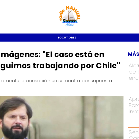
LOCUTORES
 imágenes: "El caso está en
MÁS
seguimos trabajando por Chile"
Ala
de 
enc
uetamente la acusación en su contra por supuesta
Apr
Par
inv
Sen
Cam