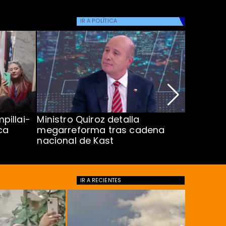
IR A
POLÍTICA
pillai-
Ministro Quiroz detalla
Alarmant
ca
megarreforma tras cadena
13 a 15 
nacional de Kast
Minsal
IR A
RECIENTES