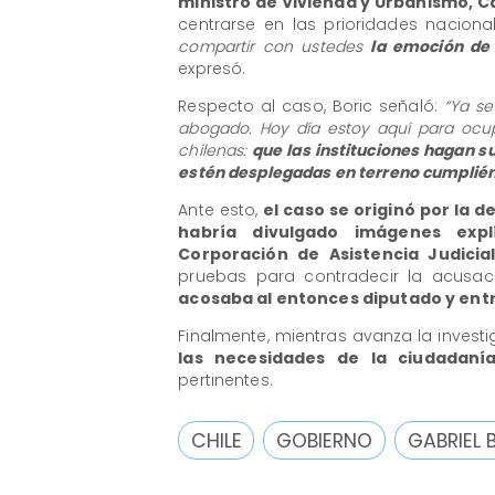
ministro de Vivienda y Urbanismo, C
centrarse en las prioridades naciona
compartir con ustedes
la emoción de 
expresó.
Respecto al caso, Boric señaló:
“Ya se
abogado. Hoy día estoy aquí para ocup
chilenas:
que las instituciones hagan s
estén desplegadas en terreno cumplién
Ante esto,
el caso se originó por la
habría divulgado imágenes exp
Corporación de Asistencia Judicia
pruebas para contradecir la acusac
acosaba al entonces diputado y ent
Finalmente, mientras avanza la invest
las necesidades de la ciudadanía
pertinentes.
CHILE
GOBIERNO
GABRIEL 