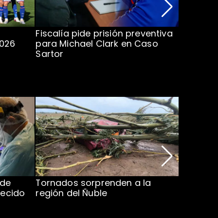
Fiscalía pide prisión preventiva
Clark in
2026
para Michael Clark en Caso
la U en 
Sartor
 de
Tornados sorprenden a la
Alcaldes
lecido
región del Ñuble
de Catás
Atacam