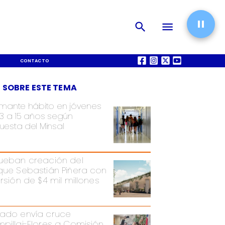
CONTACTO
QUIÉNES SOMOS
 SOBRE ESTE TEMA
rmante hábito en jóvenes
13 a 15 años según
uesta del Minsal
ueban creación del
que Sebastián Piñera con
ersión de $4 mil millones
ado envía cruce
pillai-Flores a Comisión