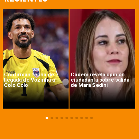
Confirman fecha de
Cadem revela opinión
llegada de Vozinha a
ciudadanía sobre salida
Colo Colo
de Mara Sedini