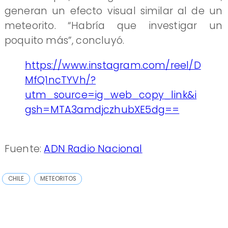
generan un efecto visual similar al de un
meteorito. “Habría que investigar un
poquito más”, concluyó.
https://www.instagram.com/reel/D
MfQ1ncTYVh/?
utm_source=ig_web_copy_link&i
gsh=MTA3amdjczhubXE5dg==
Fuente:
ADN Radio Nacional
CHILE
METEORITOS