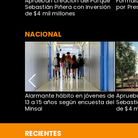
 para
Aprueban creación del Parque
Formali
 rodeo
Sebastián Piñera con inversión
por Pre
de $4 mil millones
NACIONAL
Alarmante hábito en jóvenes de
Aprueba
dena
13 a 15 años según encuesta del
Sebasti
Minsal
de $4 m
RECIENTES