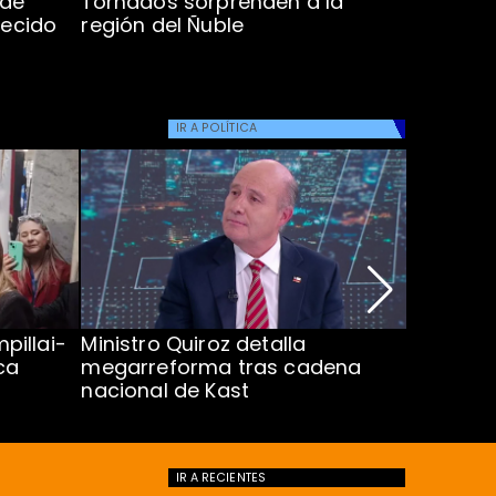
 de
Tornados sorprenden a la
Alcaldes
lecido
región del Ñuble
de Catás
Atacam
IR A
POLÍTICA
pillai-
Ministro Quiroz detalla
Alarmant
ca
megarreforma tras cadena
13 a 15 
nacional de Kast
Minsal
IR A
RECIENTES