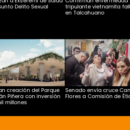
zan a Exseremi de Salud
Confirman enfermedad
sunto Delito Sexual
tripulante vietnamita fal
en Talcahuano
n creación del Parque
Senado envía cruce Cam
án Piñera con inversión
Flores a Comisión de Éti
il millones