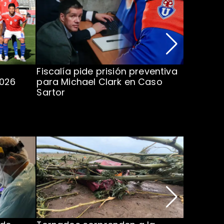
Fiscalía pide prisión preventiva
Clark in
2026
para Michael Clark en Caso
la U en 
Sartor