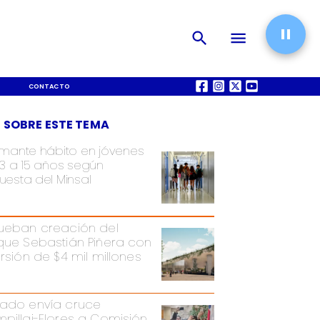
CONTACTO
QUIÉNES SOMOS
 SOBRE ESTE TEMA
rmante hábito en jóvenes
13 a 15 años según
uesta del Minsal
ueban creación del
que Sebastián Piñera con
ersión de $4 mil millones
ado envía cruce
pillai-Flores a Comisión