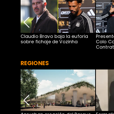
egada de
Claudio Bravo baja la euforia
Present
sobre fichaje de Vozinha
Colo Co
Contra
REGIONES