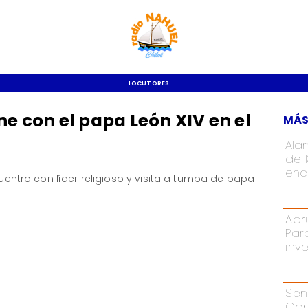
LOCUTORES
ne con el papa León XIV en el
MÁS
Ala
de 
enc
cuentro con líder religioso y visita a tumba de papa
Apr
Par
inv
Sen
Cam