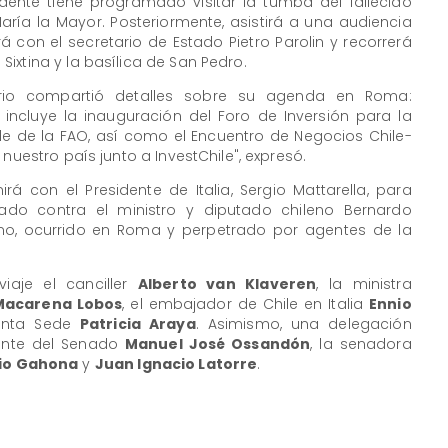
sidente tiene programado visitar la tumba del fallecido
aría la Mayor. Posteriormente, asistirá a una audiencia
á con el secretario de Estado Pietro Parolin y recorrerá
ixtina y la basílica de San Pedro.
ario compartió detalles sobre su agenda en Roma:
ncluye la inauguración del Foro de Inversión para la
ede de la FAO, así como el Encuentro de Negocios Chile-
nuestro país junto a InvestChile", expresó.
á con el Presidente de Italia, Sergio Mattarella, para
do contra el ministro y diputado chileno Bernardo
no, ocurrido en Roma y perpetrado por agentes de la
iaje el canciller
Alberto van Klaveren
, la ministra
Macarena Lobos
, el embajador de Chile en Italia
Ennio
Santa Sede
Patricia Araya
. Asimismo, una delegación
dente del Senado
Manuel José Ossandón
, la senadora
io Gahona
y
Juan Ignacio Latorre
.