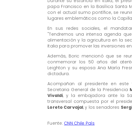
Durante su estancia en Italia, el pre
papa Francisco en la Basílica Santa M
con el actual sumo pontífice, se reunir
lugares emblemáticos como la Capilla S
En sus redes sociales, el mandat
"Tendremos una intensa agenda que i
alimentación y la agricultura en la s
Italia para promover las inversiones en 
Además, Boric mencionó que se reunir
conmemorar los 50 años del atenta
Leighton y su esposa Ana María Fres
dictadura.
Acompañan al presidente en este v
Secretaria General de la Presidencia
Vivaldi
, y la embajadora ante la 
transversal compuesta por el presi
Loreto Carvajal
, y los senadores
Serg
Fuente:
CNN Chile País