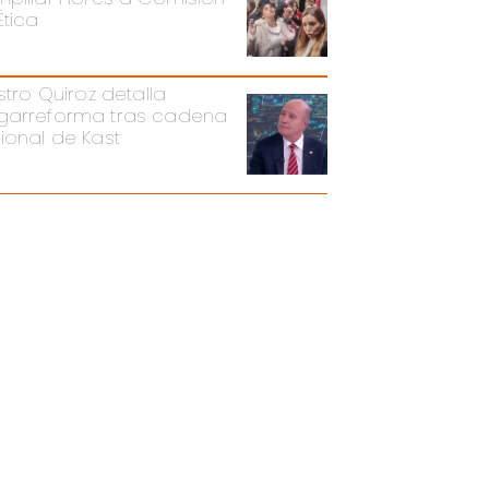
Ética
stro Quiroz detalla
arreforma tras cadena
ional de Kast