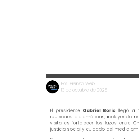
Prensa Web
Por
13 de octubre de 2025
El presidente
Gabriel Boric
llegó a I
reuniones diplomáticas, incluyendo u
visita es fortalecer los lazos entre
justicia social y cuidado del medio am