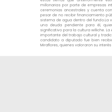
estas tierras que anteriormente e
millonarias por parte de empresas in
ceremonias ancestrales y cuenta con
pesar de no recibir financiamiento pú
sistema de agua dentro del fundo.La v
una deuda pendiente para él, quie
significativo para la cultura williche. 
importante del trabajo cultural y tradi
candidato a diputado fue bien recib
Miraflores, quienes valoraron su interé