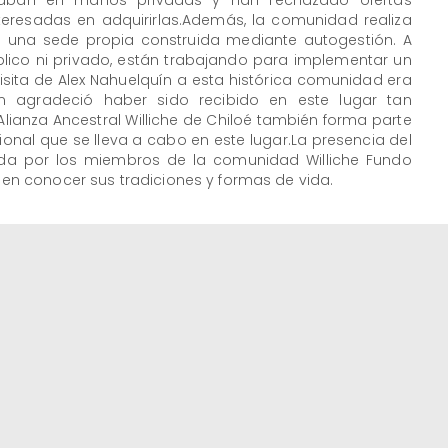
staban en manos privadas y han rechazado ofertas
teresadas en adquirirlas.Además, la comunidad realiza
 una sede propia construida mediante autogestión. A
blico ni privado, están trabajando para implementar un
isita de Alex Nahuelquín a esta histórica comunidad era
n agradeció haber sido recibido en este lugar tan
La Alianza Ancestral Williche de Chiloé también forma parte
cional que se lleva a cabo en este lugar.La presencia del
ida por los miembros de la comunidad Williche Fundo
s en conocer sus tradiciones y formas de vida.