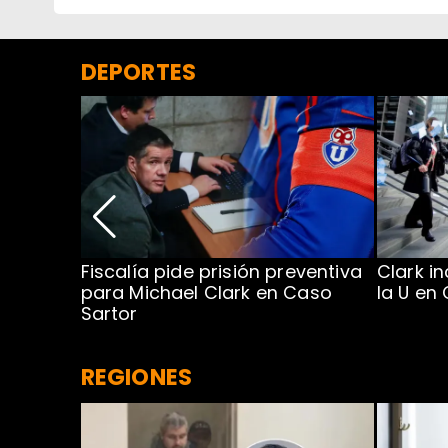
DEPORTES
a en
Fiscalía pide prisión preventiva
Clark i
para Michael Clark en Caso
la U en
Sartor
REGIONES