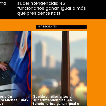
rma
superintendencias: 46
proyect
funcionarios ganan igual o más
que presidente Kast
IR A
RECIENTES
 prisión
Sueldos millonarios en
Clark inc
ara Michael Clark
superintendencias: 46
de la U e
or
funcionarios ganan igual o