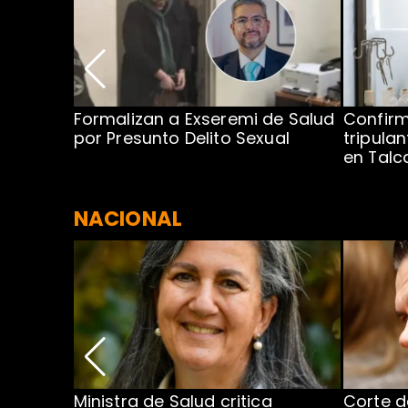
no por
Formalizan a Exseremi de Salud
Confir
ío Rahue
por Presunto Delito Sexual
tripulan
en Tal
NACIONAL
Ministra de Salud critica
Corte d