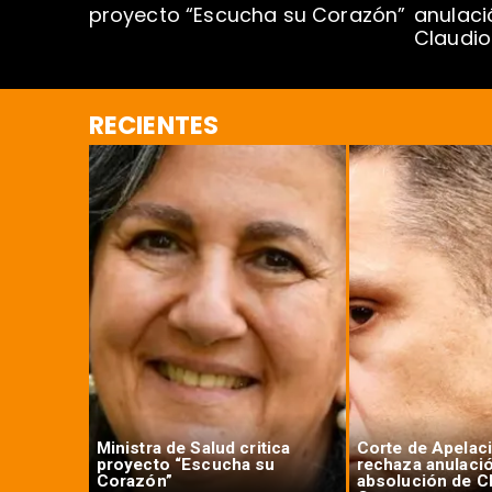
proyecto “Escucha su Corazón”
anulaci
al o más
Claudi
RECIENTES
or del
Ministra de Salud critica
Corte de Apelac
.000
proyecto “Escucha su
rechaza anulaci
Corazón”
absolución de C