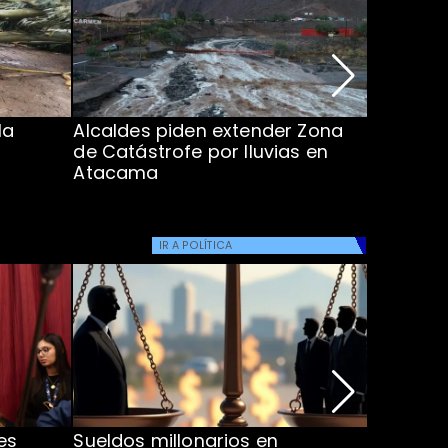
la
Alcaldes piden extender Zona
Inundaci
de Catástrofe por lluvias en
entre Co
Atacama
IR A
POLÍTICA
es
Sueldos millonarios en
Ministra