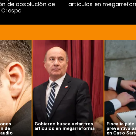
ón de absolución de
artículos en megarrefo
o Crespo
iones
Gobierno busca vetar tres
Fiscalía pide
ón de
artículos en megarreforma
preventiva p
laudio
en Caso Sart