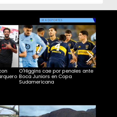
IR A
DEPORTES
con
O'Higgins cae por penales ante
Operado
arquero
Boca Juniors en Copa
piden ac
Sudamericana
Chile