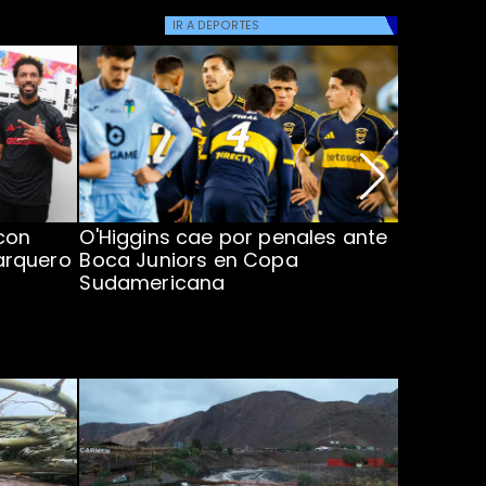
IR A
DEPORTES
con
O'Higgins cae por penales ante
Operado
arquero
Boca Juniors en Copa
piden ac
Sudamericana
Chile