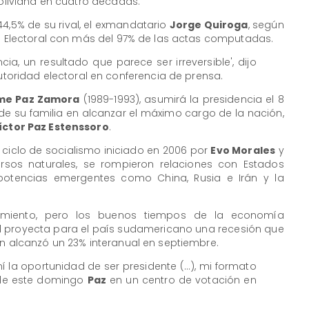
boliviana en cuatro décadas.
4,5% de su rival, el exmandatario
Jorge Quiroga
, según
mo Electoral con más del 97% de las actas computadas.
a, un resultado que parece ser irreversible', dijo
 autoridad electoral en conferencia de prensa.
me Paz Zamora
(1989-1993), asumirá la presidencia el 8
de su familia en alcanzar el máximo cargo de la nación,
íctor Paz Estenssoro
.
o ciclo de socialismo iniciado en 2006 por
Evo Morales
y
ursos naturales, se rompieron relaciones con Estados
potencias emergentes como China, Rusia e Irán y la
imiento, pero los buenos tiempos de la economía
al proyecta para el país sudamericano una recesión que
ón alcanzó un 23% interanual en septiembre.
í la oportunidad de ser presidente (...), mi formato
 de este domingo
Paz
en un centro de votación en