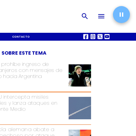
CONTACTO
QUIÉNES SOMOS
 SOBRE ESTE TEMA
i prohíbe ingreso de
ranjeros con mensajes de
o hacia Argentina
U intercepta misiles
níes y lanza ataques en
ente Medio
icía alemana abate a
pechoso por ataque