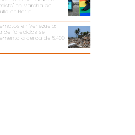
lamista' en Marcha del
llo en Berlín
remotos en Venezuela:
ra de fallecidos se
rementa a cerca de 5.400