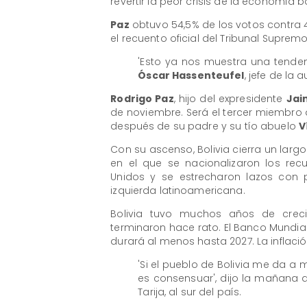
revertir la peor crisis de la economía 
Paz
obtuvo 54,5% de los votos contra 4
el recuento oficial del Tribunal Supre
'Esto ya nos muestra una tendenci
Óscar Hassenteufel
, jefe de la
Rodrigo Paz
, hijo del expresidente
Jai
de noviembre. Será el tercer miembro 
después de su padre y su tío abuelo
V
Con su ascenso, Bolivia cierra un larg
en el que se nacionalizaron los rec
Unidos y se estrecharon lazos con 
izquierda latinoamericana.
Bolivia tuvo muchos años de crec
terminaron hace rato. El Banco Mundi
durará al menos hasta 2027. La inflaci
'Si el pueblo de Bolivia me da a m
es consensuar', dijo la mañana
Tarija, al sur del país.