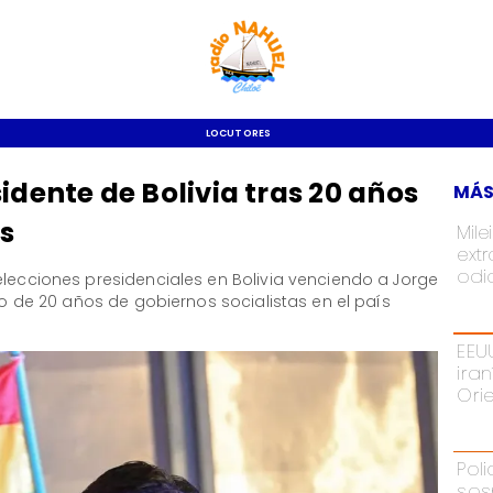
LOCUTORES
idente de Bolivia tras 20 años
MÁS
as
Mile
ext
odi
elecciones presidenciales en Bolivia venciendo a Jorge
clo de 20 años de gobiernos socialistas en el país
EEU
ira
Ori
Pol
sos