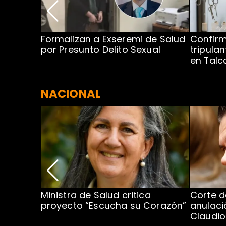
no por
Formalizan a Exseremi de Salud
Confir
ío Rahue
por Presunto Delito Sexual
tripulan
en Tal
NACIONAL
Ministra de Salud critica
Corte d
proyecto “Escucha su Corazón”
anulaci
al o más
Claudi