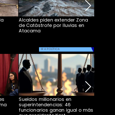
la
Alcaldes piden extender Zona
Inundaci
de Catástrofe por lluvias en
entre Co
Atacama
IR A
POLÍTICA
es
Sueldos millonarios en
Ministra
rma
superintendencias: 46
proyect
funcionarios ganan igual o más