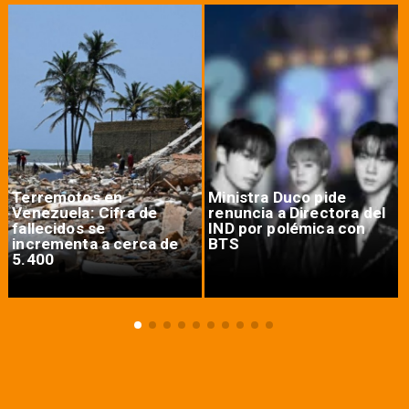
Terremotos en
Ministra Duco pide
Venezuela: Cifra de
renuncia a Directora del
fallecidos se
IND por polémica con
incrementa a cerca de
BTS
5.400