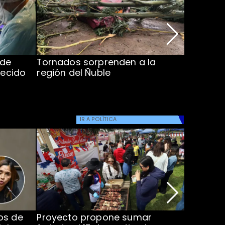
 de
Tornados sorprenden a la
Alcaldes
lecido
región del Ñuble
de Catás
Atacam
IR A
POLÍTICA
os de
Proyecto propone sumar
Joaquín 