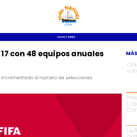
LOCUTORES
 17 con 48 equipos anuales
MÁS
Cla
sob
ha incrementado el número de selecciones
Pre
Col
Con
La 
anf