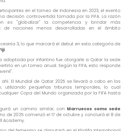
ia.
rticipantes en el torneo de Indonesia en 2023, el evento
una decisión controvertida tomada por la FIFA. La razón
ión es "globalizar" la competencia y brindar más
tas de naciones menos desarrolladas en el ámbito
 Oceanía 3, lo que marcará el debut en esta categoría de
iji
.
adoptada por Infantino fue otorgarle a Qatar la sede
rtirlo en un torneo anual. Según la FIFA, esto responde
venil".
 ahí. El Mundial de Qatar 2025 se llevará a cabo en las
, utilizando pequeñas tribunas temporales, lo cual
 cualquier Copa del Mundo organizada por la FIFA hasta
eguirá un camino similar, con
Marruecos como sede
ino de 2025 comenzó el 17 de octubre y concluirá el 8 de
ll Academy.
mo del femenino se disputará en el Khalifa International