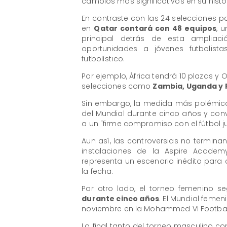
cambios más significativos en su histor
En contraste con las 24 selecciones pa
en
Qatar contará con 48 equipos
, 
principal detrás de esta ampliac
oportunidades a jóvenes futbolis
futbolístico.
Por ejemplo, África tendrá 10 plazas y
selecciones como
Zambia, Uganda y F
Sin embargo, la medida más polémica 
del Mundial durante cinco años y conve
a un "firme compromiso con el fútbol ju
Aun así, las controversias no terminan
instalaciones de la Aspire Academy
representa un escenario inédito para
la fecha.
Por otro lado, el torneo femenino s
durante cinco años
. El Mundial femen
noviembre en la Mohammed VI Footba
La final tanto del torneo masculino co