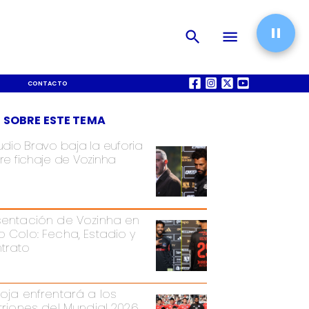
CONTACTO
QUIÉNES SOMOS
 SOBRE ESTE TEMA
udio Bravo baja la euforia
re fichaje de Vozinha
sentación de Vozinha en
o Colo: Fecha, Estadio y
trato
Roja enfrentará a los
itriones del Mundial 2026