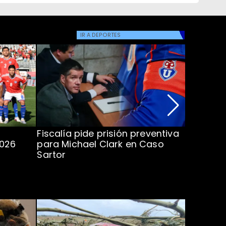
IR A
DEPORTES
Fiscalía pide prisión preventiva
Clark in
2026
para Michael Clark en Caso
la U en 
Sartor