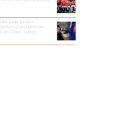
alía pide prisión
ventiva para Michael
rk en Caso Sartor