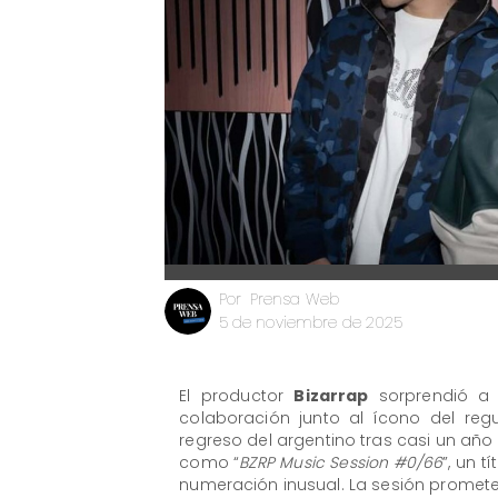
Prensa Web
Por
5 de noviembre de 2025
El productor
Bizarrap
sorprendió a 
colaboración junto al ícono del re
regreso del argentino tras casi un añ
como “
BZRP Music Session #0/66
”, un 
numeración inusual. La sesión promete