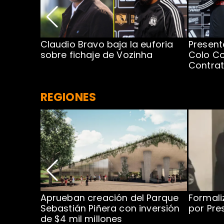
egada de
Claudio Bravo baja la euforia
Present
sobre fichaje de Vozinha
Colo Co
Contra
REGIONES
 para
Aprueban creación del Parque
Formali
 rodeo
Sebastián Piñera con inversión
por Pre
de $4 mil millones