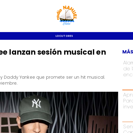
LOCUTORES
ee lanzan sesión musical en
MÁS
Ala
de 
enc
 y Daddy Yankee que promete ser un hit musical.
oviembre.
Apr
Par
inv
Sen
Cam