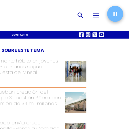
CONTACTO
QUIÉNES SOMOS
 SOBRE ESTE TEMA
rmante hábito en jóvenes
13 a 15 años según
uesta del Minsal
ueban creación del
que Sebastián Piñera con
ersión de $4 mil millones
ado envía cruce
pillai-Flores a Comisión