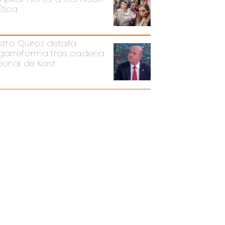
Ética
stro Quiroz detalla
arreforma tras cadena
ional de Kast