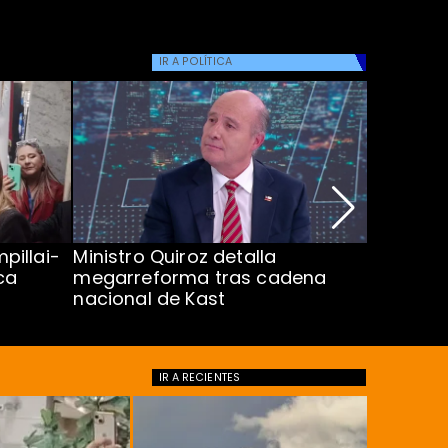
IR A
POLÍTICA
pillai-
Ministro Quiroz detalla
Alarmant
ca
megarreforma tras cadena
13 a 15 
nacional de Kast
Minsal
IR A
RECIENTES