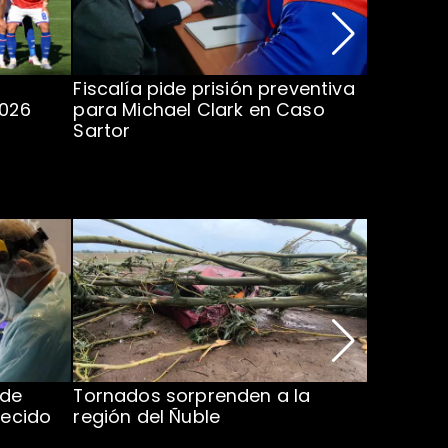
Fiscalía pide prisión preventiva
Clark in
2026
para Michael Clark en Caso
la U en 
Sartor
 de
Tornados sorprenden a la
Alcaldes
lecido
región del Ñuble
de Catás
Atacam