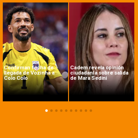
Confirman fecha de
Cadem revela opinión
llegada de Vozinha a
ciudadanía sobre salida
Colo Colo
de Mara Sedini