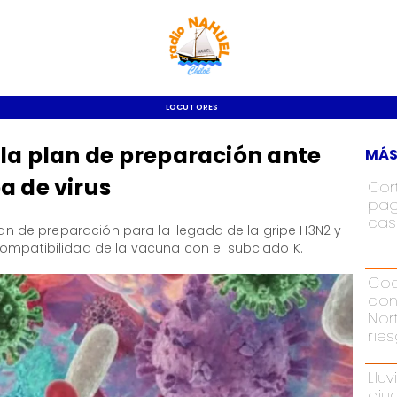
LOCUTORES
lla plan de preparación ante
MÁS
a de virus
Cor
pag
cas
plan de preparación para la llegada de la gripe H3N2 y
compatibilidad de la vacuna con el subclado K.
Cod
con
Nor
rie
Lluv
ciu