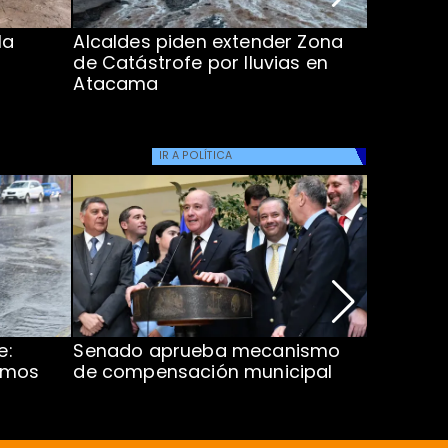
la
Alcaldes piden extender Zona
Inundaci
de Catástrofe por lluvias en
entre Co
Atacama
IR A
POLÍTICA
e:
Senado aprueba mecanismo
Corte S
imos
de compensación municipal
de $1.00
ProCultu