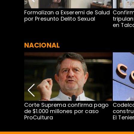
no por
Formalizan a Exseremi de Salud
Confir
ío Rahue
por Presunto Delito Sexual
tripulan
en Tal
NACIONAL
nismo
Corte Suprema confirma pago
Codelc
cipal
de $1.000 millones por caso
constru
ProCultura
El Teni