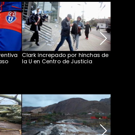
ventiva
Clark increpado por hinchas de
Vozinha 
aso
la U en Centro de Justicia
Colo Co