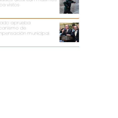
ca vistos
ado aprueba
canismo de
pensación municipal