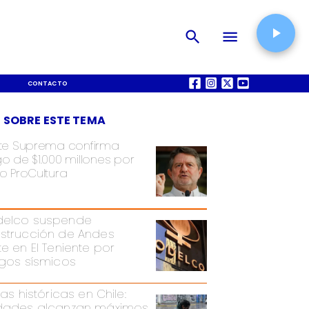
CONTACTO
QUIÉNES SOMOS
 SOBRE ESTE TEMA
te Suprema confirma
o de $1.000 millones por
o ProCultura
elco suspende
strucción de Andes
te en El Teniente por
sgos sísmicos
ias históricas en Chile:
dades alcanzan máximos