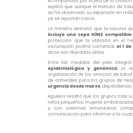
Acompañada por la jefa de la División d
explicó que aunque el Instituto de Salu
se ha observado su expansión en más
ya se reportan casos.
La ministra destacó que la vacuna qu
incluye una cepa H3N2 compatible
protección que la utilizada en el 
vacunación podría comenzar
el 1 d
dosis son liberadas antes.
Entre las medidas del plan integra
epidemiológica y genómica
, la 
organización de los servicios de salud 
de antivirales para los grupos de rie
urgencia desde marzo
, dependiendo d
Aguilera resaltó que los grupos más vu
niños pequeños, mujeres embarazadas
y con sistemas inmunitarios comp
comunicación para informar a la ciud