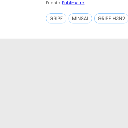
Fuente:
Publimetro
GRIPE
MINSAL
GRIPE H3N2