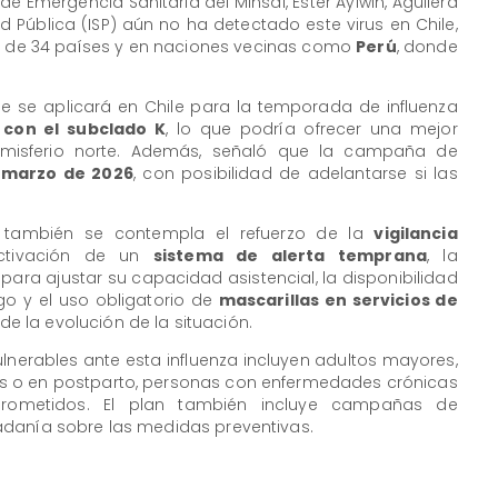
e Emergencia Sanitaria del Minsal, Ester Aylwin, Aguilera
d Pública (ISP) aún no ha detectado este virus en Chile,
 de 34 países y en naciones vecinas como
Perú
, donde
e se aplicará en Chile para la temporada de influenza
 con el subclado K
, lo que podría ofrecer una mejor
hemisferio norte. Además, señaló que la campaña de
e marzo de 2026
, con posibilidad de adelantarse si las
l también se contempla el refuerzo de la
vigilancia
activación de un
sistema de alerta temprana
, la
para ajustar su capacidad asistencial, la disponibilidad
sgo y el uso obligatorio de
mascarillas en servicios de
e la evolución de la situación.
lnerables ante esta influenza incluyen adultos mayores,
 o en postparto, personas con enfermedades crónicas
rometidos. El plan también incluye campañas de
adanía sobre las medidas preventivas.