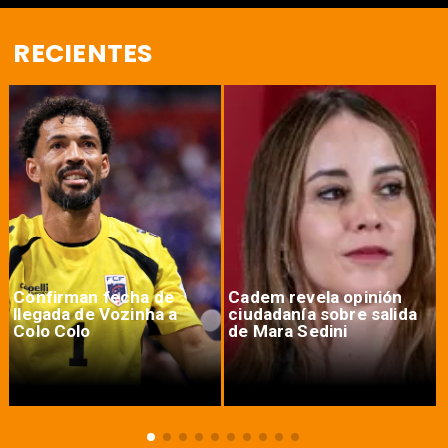
RECIENTES
Confirman fecha de
Cadem revela opinión
llegada de Vozinha a
ciudadanía sobre salida
Colo Colo
de Mara Sedini