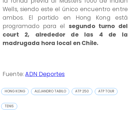
la ronda previa al Masters 1000 de Indian
Wells, siendo este el único encuentro entre
ambos. El partido en Hong Kong está
programado para el
segundo turno del
court 2, alrededor de las 4 de la
madrugada hora local en Chile.
Fuente:
ADN Deportes
HONG KONG
ALEJANDRO TABILO
ATP 250
ATP TOUR
TENIS