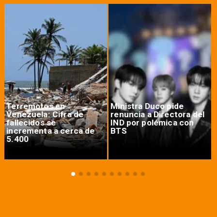
Terremotos en
Ministra Duco pide
Venezuela: Cifra de
renuncia a Directora del
fallecidos se
IND por polémica con
incrementa a cerca de
BTS
5.400