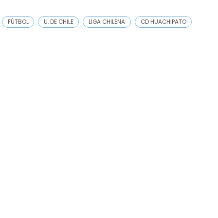
FÚTBOL
U. DE CHILE
LIGA CHILENA
CD HUACHIPATO