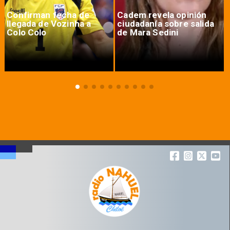
Confirman fecha de
Cadem revela opinión
llegada de Vozinha a
ciudadanía sobre salida
Colo Colo
de Mara Sedini