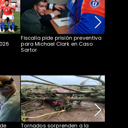
Fiscalía pide prisión preventiva
Clark in
2026
para Michael Clark en Caso
la U en 
Sartor
 de
Tornados sorprenden a la
Alcaldes