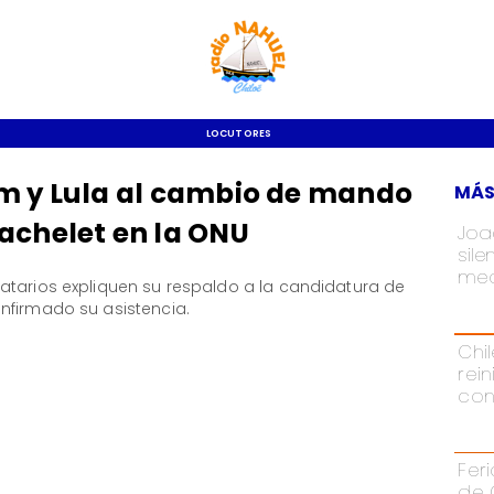
LOCUTORES
um y Lula al cambio de mando
MÁS
achelet en la ONU
Joa
sil
med
atarios expliquen su respaldo a la candidatura de
nfirmado su asistencia.
Chi
rei
con
Fer
de 