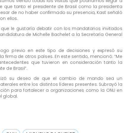
Estamos viendo todas las visitas que podríamos llegar a
e que tanto el presidente de Brasil como la presidenta
 pesar de no haber confirmado su presencia, Kast señaló
on ellos.
ó que le gustaría debatir con los mandatarios invitados
andidatura de Michelle Bachelet a la Secretaría General
logo previo en este tipo de decisiones y expresó su
la firma de otros países. En este sentido, mencionó: “Me
 antecedentes que tuvieron en consideración tanto la
e de Brasil”.
nfatizó su deseo de que el cambio de mando sea un
erales entre los distintos líderes presentes. Subrayó la
ación para fortalecer a organizaciones como la ONU en
 global.