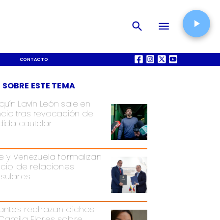
CONTACTO
QUIÉNES SOMOS
 SOBRE ESTE TEMA
quín Lavín León sale en
encio tras revocación de
ida cautelar
le y Venezuela formalizan
nicio de relaciones
sulares
iantes rechazan dichos
Camila Flores sobre