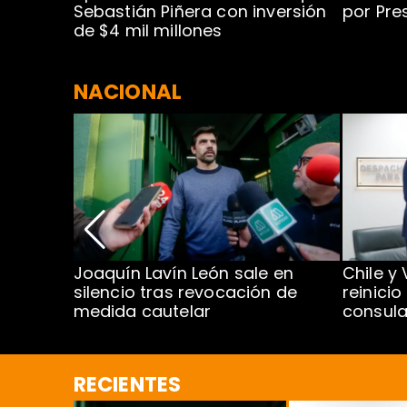
 rodeo
Sebastián Piñera con inversión
por Pre
de $4 mil millones
NACIONAL
ar
Joaquín Lavín León sale en
Chile y
mbre
silencio tras revocación de
reinicio
medida cautelar
consula
RECIENTES