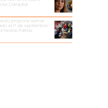
iola Campillai
yecto propone sumar
iado el 17 de septiembre
a Fiestas Patrias