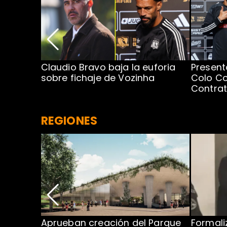
egada de
Claudio Bravo baja la euforia
Present
sobre fichaje de Vozinha
Colo Co
Contra
REGIONES
 para
Aprueban creación del Parque
Formali