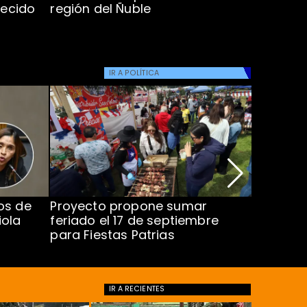
lecido
región del Ñuble
de Catás
Atacam
IR A
POLÍTICA
os de
Proyecto propone sumar
Joaquín 
iola
feriado el 17 de septiembre
silencio
para Fiestas Patrias
medida 
IR A
RECIENTES