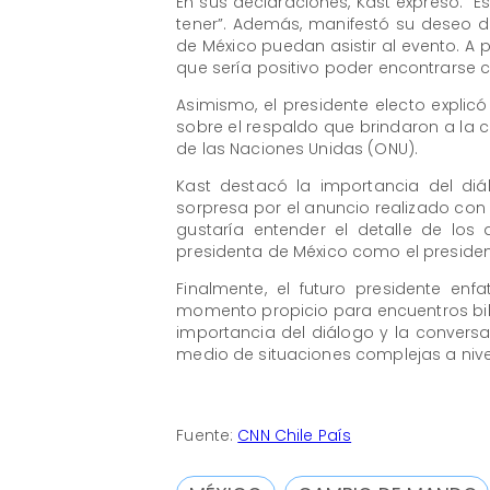
En sus declaraciones, Kast expresó: “
tener”. Además, manifestó su deseo d
de México puedan asistir al evento. A
que sería positivo poder encontrarse c
Asimismo, el presidente electo explic
sobre el respaldo que brindaron a la c
de las Naciones Unidas (ONU).
Kast destacó la importancia del diá
sorpresa por el anuncio realizado con 
gustaría entender el detalle de los
presidenta de México como el president
Finalmente, el futuro presidente e
momento propicio para encuentros bilat
importancia del diálogo y la convers
medio de situaciones complejas a nivel
Fuente:
CNN Chile País