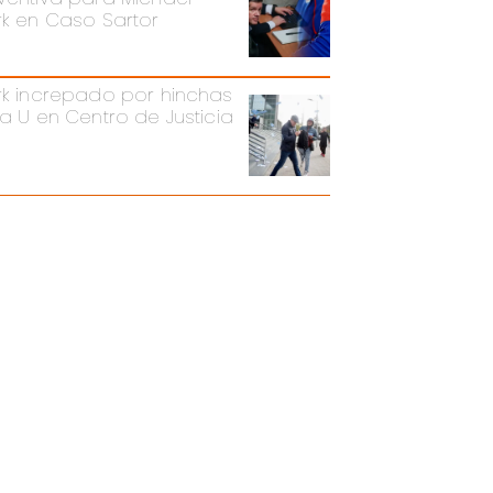
rk en Caso Sartor
rk increpado por hinchas
la U en Centro de Justicia