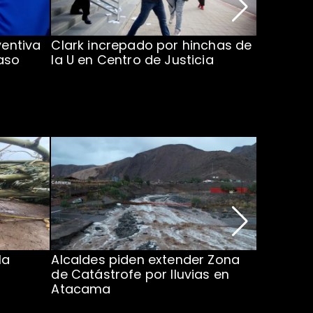
ventiva
Clark increpado por hinchas de
Vozinha 
aso
la U en Centro de Justicia
Colo Co
la
Alcaldes piden extender Zona
Inundaci
de Catástrofe por lluvias en
entre Co
Atacama