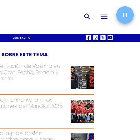
CONTACTO
QUIÉNES SOMOS
 SOBRE ESTE TEMA
sentación de Vozinha en
 Colo: Fecha, Estadio y
trato
Roja enfrentará a los
itriones del Mundial 2026
alía pide prisión
ventiva para Michael