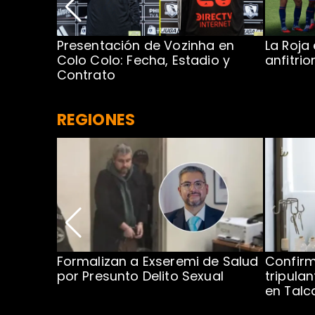
Presentación de Vozinha en
La Roja
 Caribe:
Colo Colo: Fecha, Estadio y
anfitri
Contrato
REGIONES
no por
Formalizan a Exseremi de Salud
Confir
ío Rahue
por Presunto Delito Sexual
tripulan
en Tal