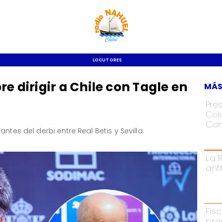
LOCUTORES
re dirigir a Chile con Tagle en
MÁS
Pre
Colo
Con
ntes del derbi entre Real Betis y Sevilla.
La 
anf
Fisc
pre